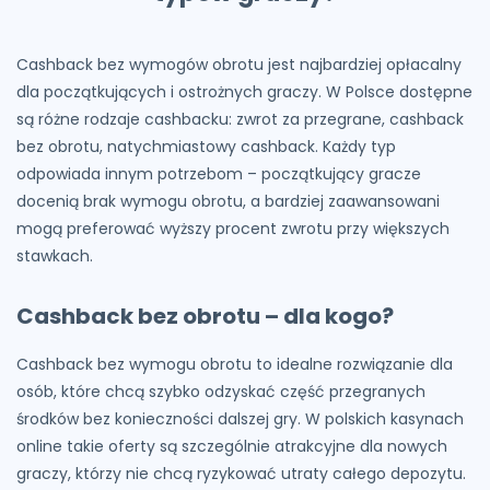
Cashback bez wymogów obrotu jest najbardziej opłacalny
dla początkujących i ostrożnych graczy. W Polsce dostępne
są różne rodzaje cashbacku: zwrot za przegrane, cashback
bez obrotu, natychmiastowy cashback. Każdy typ
odpowiada innym potrzebom – początkujący gracze
docenią brak wymogu obrotu, a bardziej zaawansowani
mogą preferować wyższy procent zwrotu przy większych
stawkach.
Cashback bez obrotu – dla kogo?
Cashback bez wymogu obrotu to idealne rozwiązanie dla
osób, które chcą szybko odzyskać część przegranych
środków bez konieczności dalszej gry. W polskich kasynach
online takie oferty są szczególnie atrakcyjne dla nowych
graczy, którzy nie chcą ryzykować utraty całego depozytu.