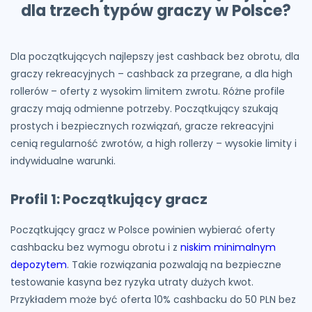
dla trzech typów graczy w Polsce?
Dla początkujących najlepszy jest cashback bez obrotu, dla
graczy rekreacyjnych – cashback za przegrane, a dla high
rollerów – oferty z wysokim limitem zwrotu. Różne profile
graczy mają odmienne potrzeby. Początkujący szukają
prostych i bezpiecznych rozwiązań, gracze rekreacyjni
cenią regularność zwrotów, a high rollerzy – wysokie limity i
indywidualne warunki.
Profil 1: Początkujący gracz
Początkujący gracz w Polsce powinien wybierać oferty
cashbacku bez wymogu obrotu i z
niskim minimalnym
depozytem
. Takie rozwiązania pozwalają na bezpieczne
testowanie kasyna bez ryzyka utraty dużych kwot.
Przykładem może być oferta 10% cashbacku do 50 PLN bez