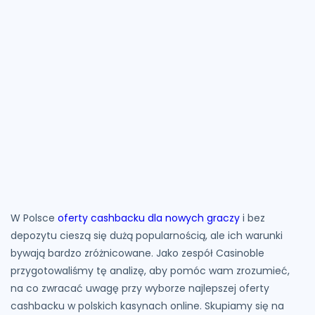
t
r
e
e
p
e
me
g
e
W Polsce
oferty cashbacku dla nowych graczy
i bez
depozytu cieszą się dużą popularnością, ale ich warunki
bywają bardzo zróżnicowane. Jako zespół Casinoble
przygotowaliśmy tę analizę, aby pomóc wam zrozumieć,
na co zwracać uwagę przy wyborze najlepszej oferty
cashbacku w polskich kasynach online. Skupiamy się na