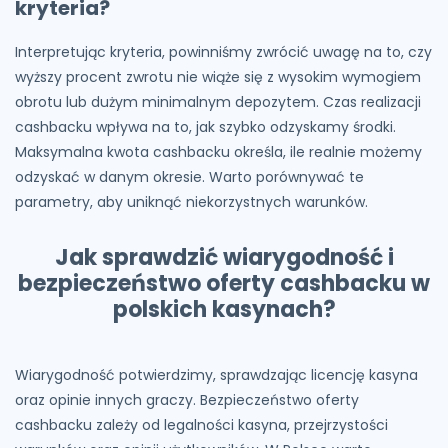
kryteria?
Interpretując kryteria, powinniśmy zwrócić uwagę na to, czy
wyższy procent zwrotu nie wiąże się z wysokim wymogiem
obrotu lub dużym minimalnym depozytem. Czas realizacji
cashbacku wpływa na to, jak szybko odzyskamy środki.
Maksymalna kwota cashbacku określa, ile realnie możemy
odzyskać w danym okresie. Warto porównywać te
parametry, aby uniknąć niekorzystnych warunków.
Jak sprawdzić wiarygodność i
bezpieczeństwo oferty cashbacku w
polskich kasynach?
Wiarygodność potwierdzimy, sprawdzając licencję kasyna
oraz opinie innych graczy. Bezpieczeństwo oferty
cashbacku zależy od legalności kasyna, przejrzystości