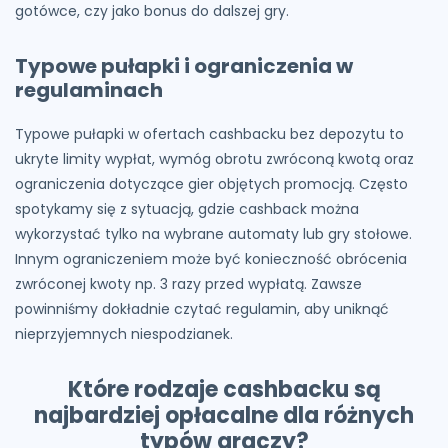
gotówce, czy jako bonus do dalszej gry.
Typowe pułapki i ograniczenia w
regulaminach
Typowe pułapki w ofertach cashbacku bez depozytu to
ukryte limity wypłat, wymóg obrotu zwróconą kwotą oraz
ograniczenia dotyczące gier objętych promocją. Często
spotykamy się z sytuacją, gdzie cashback można
wykorzystać tylko na wybrane automaty lub gry stołowe.
Innym ograniczeniem może być konieczność obrócenia
zwróconej kwoty np. 3 razy przed wypłatą. Zawsze
powinniśmy dokładnie czytać regulamin, aby uniknąć
nieprzyjemnych niespodzianek.
Które rodzaje cashbacku są
najbardziej opłacalne dla różnych
typów graczy?