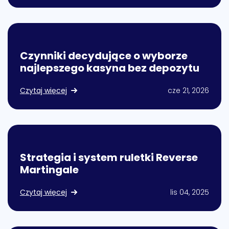
Czynniki decydujące o wyborze
najlepszego kasyna bez depozytu
Czytaj więcej
cze 21, 2026
Strategia i system ruletki Reverse
Martingale
Czytaj więcej
lis 04, 2025