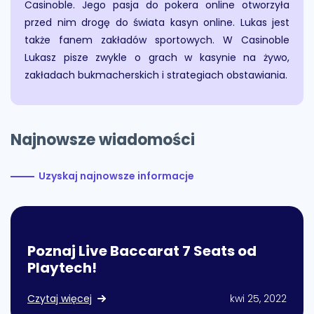
Casinoble. Jego pasja do pokera online otworzyła
przed nim drogę do świata kasyn online. Lukas jest
także fanem zakładów sportowych. W Casinoble
Lukasz pisze zwykle o grach w kasynie na żywo,
zakładach bukmacherskich i strategiach obstawiania.
Najnowsze wiadomości
Uzyskaj najnowsze informacje
Poznaj Live Baccarat 7 Seats od
Playtech!
Czytaj więcej
kwi 25, 2022