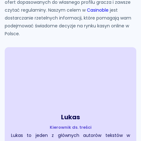
ofert dopasowanych do własnego profilu gracza i zawsze
czytać regulaminy. Naszym celem w
Casinoble
jest
dostarczanie rzetelnych informacji, które pomagają wam
podejmować świadome decyzje na rynku kasyn online w
Polsce.
Lukas
Kierownik ds. treści
Lukas to jeden z głównych autorów tekstów w