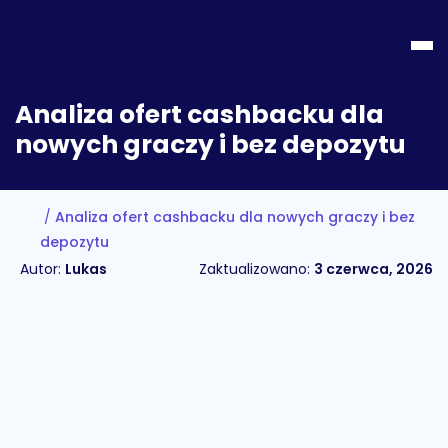
Analiza ofert cashbacku dla
nowych graczy i bez depozytu
Analiza ofert cashbacku dla nowych graczy i bez
depozytu
e
Autor:
Lukas
Zaktualizowano:
3 czerwca, 2026
herów
et
t
g
e
t
u
e
e