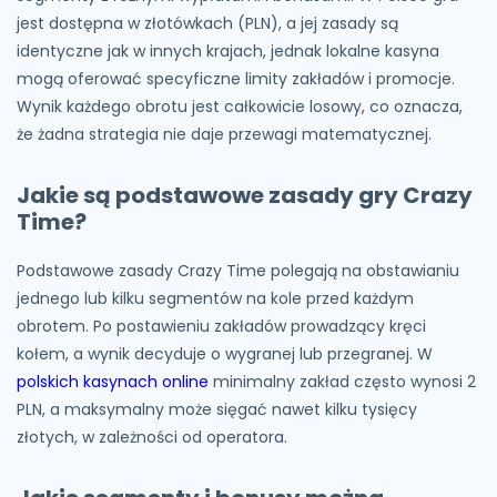
jest dostępna w złotówkach (PLN), a jej zasady są
identyczne jak w innych krajach, jednak lokalne kasyna
mogą oferować specyficzne limity zakładów i promocje.
Wynik każdego obrotu jest całkowicie losowy, co oznacza,
że żadna strategia nie daje przewagi matematycznej.
Jakie są podstawowe zasady gry Crazy
Time?
Podstawowe zasady Crazy Time polegają na obstawianiu
jednego lub kilku segmentów na kole przed każdym
obrotem. Po postawieniu zakładów prowadzący kręci
kołem, a wynik decyduje o wygranej lub przegranej. W
polskich kasynach online
minimalny zakład często wynosi 2
PLN, a maksymalny może sięgać nawet kilku tysięcy
złotych, w zależności od operatora.