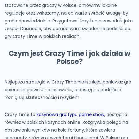
stosowane przez graczy w Polsce, omówimy lokalne
regulacje oraz wskażemy, na co warto zwrócić uwagę, by
grać odpowiedzialnie. Przygotowaliśmy ten przewodnik jako
zespół Casinoble, aby pomóc wam świadomie podejść do
gry Crazy Time w polskich realiach.
Czym jest Crazy Time i jak działa w
Polsce?
Najlepsza strategia w Crazy Time nie istnieje, ponieważ gra
opiera się głównie na losowości, a dostępne podejścia
różnią się skutecznością i ryzykiem.
Crazy Time to
kasynowa gra typu game show
, dostępna
również w polskich kasynach online. Rozgrywka polega na
obstawianiu wyników na kole fortuny, które zawiera
segmenty z różnymi wypłatami i bonusami. W Polsce gra