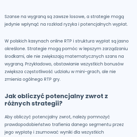
Szanse na wygraną są zawsze losowe, a strategie mogą
jedynie wpłynąć na rozkład ryzyka i potencjalnych wypłat.
W polskich kasynach online RTP i struktura wypłat są jasno
określone. Strategie mogą pomóc w lepszym zarządzaniu
środkami, ale nie zwiększają matematycznych szans na
wygraną. Przykładowo, obstawianie wszystkich bonusów
zwiększa częstotliwość udziału w mini-grach, ale nie
zmienia ogólnego RTP gry.
Jak obliczyć potencjalny zwrot z
różnych strategii?
Aby obliczyć potencjalny zwrot, należy pomnożyć
prawdopodobieństwo trafienia danego segmentu przez
jego wypłatę i zsumować wyniki dla wszystkich