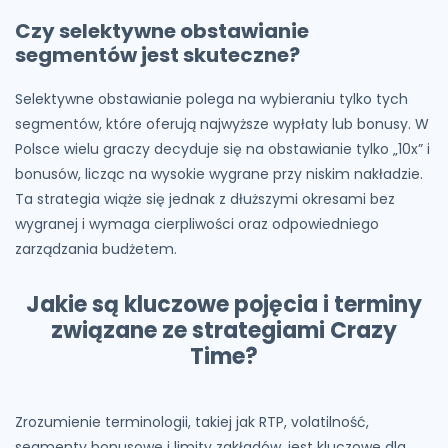
Czy selektywne obstawianie
segmentów jest skuteczne?
Selektywne obstawianie polega na wybieraniu tylko tych
segmentów, które oferują najwyższe wypłaty lub bonusy. W
Polsce wielu graczy decyduje się na obstawianie tylko „10x” i
bonusów, licząc na wysokie wygrane przy niskim nakładzie.
Ta strategia wiąże się jednak z dłuższymi okresami bez
wygranej i wymaga cierpliwości oraz odpowiedniego
zarządzania budżetem.
Jakie są kluczowe pojęcia i terminy
związane ze strategiami Crazy
Time?
Zrozumienie terminologii, takiej jak RTP, volatilność,
segmenty bonusowe i limity zakładów, jest kluczowe dla