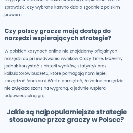
sprawdzić, czy wybrane kasyno działa zgodnie z polskim
prawem.
Czy polscy gracze mają dostęp do
narzędzi wspierających strategie?
W polskich kasynach online nie znajdziemy oficjalnych
narzędzi do przewidywania wyników Crazy Time. Możemy
jednak korzystać z historii wyników, statystyk oraz
kalkulatorów budżetu, które pomagają nam lepiej
zarządzać środkami. Warto pamiętać, że żadne narzędzie
nie zwiększa szans na wygraną, a jedynie wspiera
odpowiedzialną grę.
Jakie są najpopularniejsze strategie
stosowane przez graczy w Polsce?