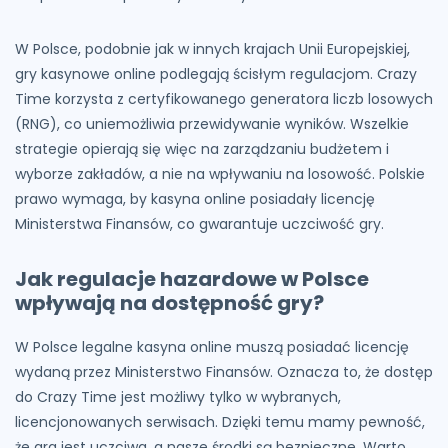
W Polsce, podobnie jak w innych krajach Unii Europejskiej,
gry kasynowe online podlegają ścisłym regulacjom. Crazy
Time korzysta z certyfikowanego generatora liczb losowych
(RNG), co uniemożliwia przewidywanie wyników. Wszelkie
strategie opierają się więc na zarządzaniu budżetem i
wyborze zakładów, a nie na wpływaniu na losowość. Polskie
prawo wymaga, by kasyna online posiadały licencję
Ministerstwa Finansów, co gwarantuje uczciwość gry.
Jak regulacje hazardowe w Polsce
wpływają na dostępność gry?
W Polsce legalne kasyna online muszą posiadać licencję
wydaną przez Ministerstwo Finansów. Oznacza to, że dostęp
do Crazy Time jest możliwy tylko w wybranych,
licencjonowanych serwisach. Dzięki temu mamy pewność,
że gra jest uczciwa, a nasze środki są bezpieczne. Warto