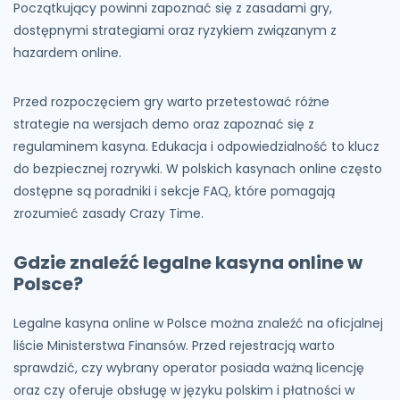
Początkujący powinni zapoznać się z zasadami gry,
dostępnymi strategiami oraz ryzykiem związanym z
hazardem online.
Przed rozpoczęciem gry warto przetestować różne
strategie na wersjach demo oraz zapoznać się z
regulaminem kasyna. Edukacja i odpowiedzialność to klucz
do bezpiecznej rozrywki. W polskich kasynach online często
dostępne są poradniki i sekcje FAQ, które pomagają
zrozumieć zasady Crazy Time.
Gdzie znaleźć legalne kasyna online w
Polsce?
Legalne kasyna online w Polsce można znaleźć na oficjalnej
liście Ministerstwa Finansów. Przed rejestracją warto
sprawdzić, czy wybrany operator posiada ważną licencję
oraz czy oferuje obsługę w języku polskim i płatności w