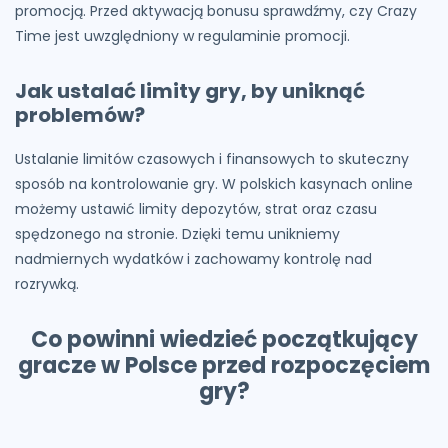
promocją. Przed aktywacją bonusu sprawdźmy, czy Crazy
Time jest uwzględniony w regulaminie promocji.
Jak ustalać limity gry, by uniknąć
problemów?
Ustalanie limitów czasowych i finansowych to skuteczny
sposób na kontrolowanie gry. W polskich kasynach online
możemy ustawić limity depozytów, strat oraz czasu
spędzonego na stronie. Dzięki temu unikniemy
nadmiernych wydatków i zachowamy kontrolę nad
rozrywką.
Co powinni wiedzieć początkujący
gracze w Polsce przed rozpoczęciem
gry?