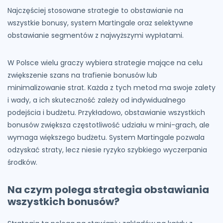
Najczęściej stosowane strategie to obstawianie na
wszystkie bonusy, system Martingale oraz selektywne
obstawianie segmentów z najwyższymi wypłatami.
W Polsce wielu graczy wybiera strategie mające na celu
zwiększenie szans na trafienie bonusów lub
minimalizowanie strat. Każda z tych metod ma swoje zalety
i wady, a ich skuteczność zależy od indywidualnego
podejścia i budżetu. Przykładowo, obstawianie wszystkich
bonusów zwiększa częstotliwość udziału w mini-grach, ale
wymaga większego budżetu. System Martingale pozwala
odzyskać straty, lecz niesie ryzyko szybkiego wyczerpania
środków.
Na czym polega strategia obstawiania
wszystkich bonusów?