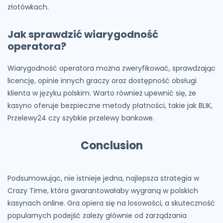
złotówkach.
Jak sprawdzić wiarygodność
operatora?
Wiarygodność operatora można zweryfikować, sprawdzając
licencję, opinie innych graczy oraz dostępność obsługi
klienta w języku polskim. Warto również upewnić się, że
kasyno oferuje bezpieczne metody płatności, takie jak BLIK,
Przelewy24 czy szybkie przelewy bankowe.
Conclusion
Podsumowując, nie istnieje jedna, najlepsza strategia w
Crazy Time, która gwarantowałaby wygraną w polskich
kasynach online. Gra opiera się na losowości, a skuteczność
popularnych podejść zależy głównie od zarządzania