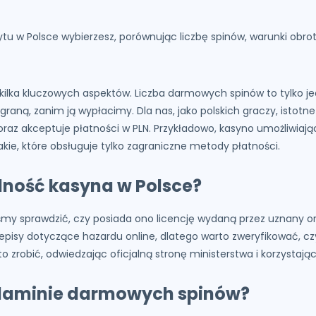
u w Polsce wybierzesz, porównując liczbę spinów, warunki obrot
kilka kluczowych aspektów. Liczba darmowych spinów to tylko j
graną, zanim ją wypłacimy. Dla nas, jako polskich graczy, istotn
oraz akceptuje płatności w PLN. Przykładowo, kasyno umożliwiające
kie, które obsługuje tylko zagraniczne metody płatności.
alność kasyna w Polsce?
niśmy sprawdzić, czy posiada ono licencję wydaną przez uznany 
isy dotyczące hazardu online, dlatego warto zweryfikować, czy
 zrobić, odwiedzając oficjalną stronę ministerstwa i korzystają
ulaminie darmowych spinów?