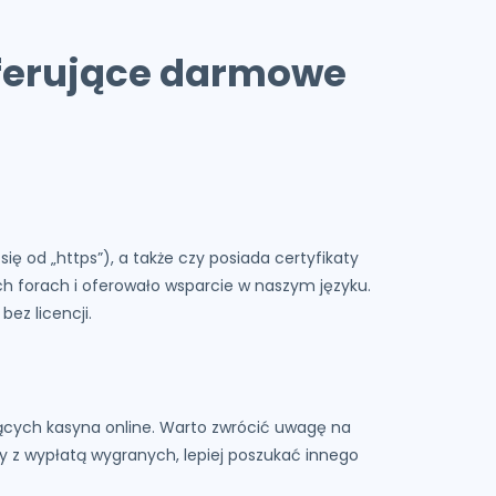
oferujące darmowe
ę od „https”), a także czy posiada certyfikaty
ch forach i oferowało wsparcie w naszym języku.
ez licencji.
ących kasyna online. Warto zwrócić uwagę na
my z wypłatą wygranych, lepiej poszukać innego