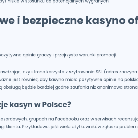
zbyt niskie w stosunku do potencjalnych wygranych.
iwe i bezpieczne kasyno 
pozytywne opinie graczy i przejrzyste warunki promocji.
zając, czy strona korzysta z szyfrowania SSL (adres zaczyna si
ażne jest również, aby kasyno miało pozytywne opinie na polski
ą obsługą będzie bardziej godne zaufania niż anonimowa strona b
zje kasyn w Polsce?
 hazardowych, grupach na Facebooku oraz w serwisach recenzuj
gi klienta. Przykładowo, jeśli wielu użytkowników zgłasza proble