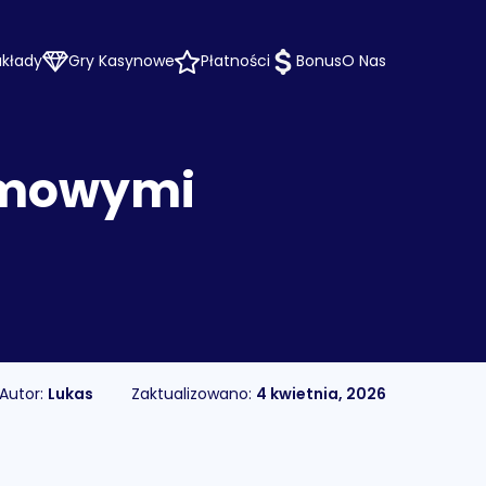
akłady
Gry Kasynowe
Płatności
Bonus
O Nas
armowymi
Autor:
Lukas
Zaktualizowano:
4 kwietnia, 2026