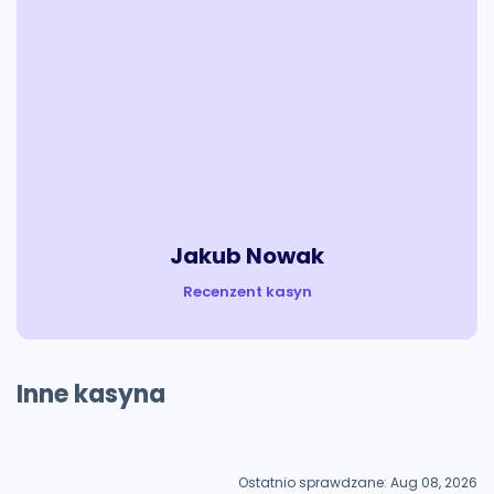
Jakub Nowak
Recenzent kasyn
Inne kasyna
Ostatnio sprawdzane: Aug 08, 2026