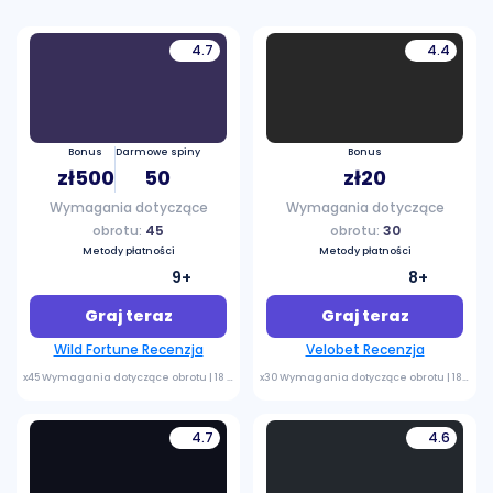
4.7
4.4
Bonus
Darmowe spiny
Bonus
zł500
50
zł20
Wymagania dotyczące
Wymagania dotyczące
obrotu:
45
obrotu:
30
Metody płatności
Metody płatności
9+
8+
Graj teraz
Graj teraz
Wild Fortune Recenzja
Velobet Recenzja
x45 Wymagania dotyczące obrotu | 18 + | Tylko nowi klienci |
Obowiązują warunki i zasa
x30 Wymagania dotyczące obrotu | 18 + | Tylko nowi klienci |
4.7
4.6