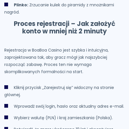
Plinko:
Zrzucanie kulek do piramidy z mnożnikami
nagród.
Proces rejestracji – Jak założyć
konto w mniej niż 2 minuty
Rejestracja w BoaBoa Casino jest szybka i intuicyjna,
zaprojektowana tak, aby gracz mógł jak najszybciej
rozpocząć zabawę. Proces ten nie wymaga
skomplikowanych formalności na start.
Kliknij przycisk „Zarejestruj się” widoczny na stronie
głównej.
Wprowadź swój login, hasło oraz aktualny adres e-mail.
Wybierz walutę (PLN) i kraj zamieszkania (Polska).