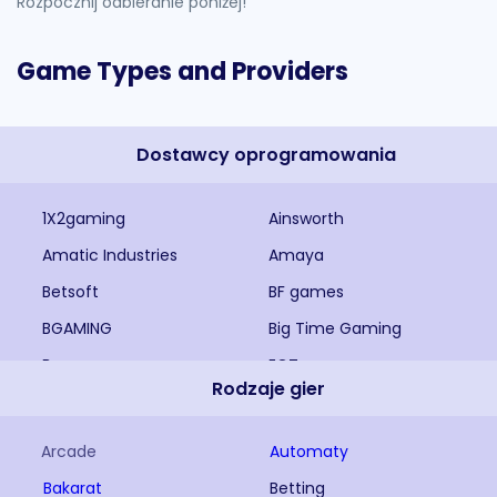
Rozpocznij odbieranie poniżej!
Game Types and Providers
Dostawcy oprogramowania
1X2gaming
Ainsworth
Amatic Industries
Amaya
Betsoft
BF games
BGAMING
Big Time Gaming
Booongo
EGT
Rodzaje gier
ELK Studios
Endorphina
Evolution Gaming
Ezugi
Arcade
Automaty
Felix Gaming
Fugaso
Bakarat
Betting