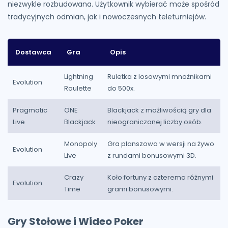
niezwykle rozbudowana. Użytkownik wybierać może spośród
tradycyjnych odmian, jak i nowoczesnych teleturniejów.
Dostawca
Gra
Opis
Lightning
Ruletka z losowymi mnożnikami
Evolution
Roulette
do 500x.
Pragmatic
ONE
Blackjack z możliwością gry dla
Live
Blackjack
nieograniczonej liczby osób.
Monopoly
Gra planszowa w wersji na żywo
Evolution
Live
z rundami bonusowymi 3D.
Crazy
Koło fortuny z czterema różnymi
Evolution
Time
grami bonusowymi.
Gry Stołowe i Wideo Poker