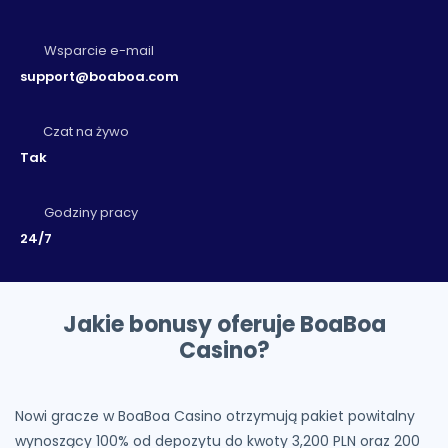
Wsparcie e-mail
support@boaboa.com
Czat na żywo
Tak
Godziny pracy
24/7
Jakie bonusy oferuje BoaBoa
Casino?
Nowi gracze w BoaBoa Casino otrzymują pakiet powitalny
wynoszący 100% od depozytu do kwoty 3,200 PLN oraz 200