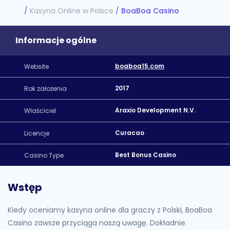
t
r
Kasyna Online w Polsce
BoaBoa Casino
e
Informacje ogólne
e
p
boaboa15.com
Website
e
me
2017
Rok założenia
g
e
Araxio Development N.V.
Właściciel
Curacao
Licencje
Best Bonus Casino
Casino Type
Wstęp
Kiedy oceniamy kasyna online dla graczy z Polski, BoaBoa
Casino zawsze przyciąga naszą uwagę. Dokładnie