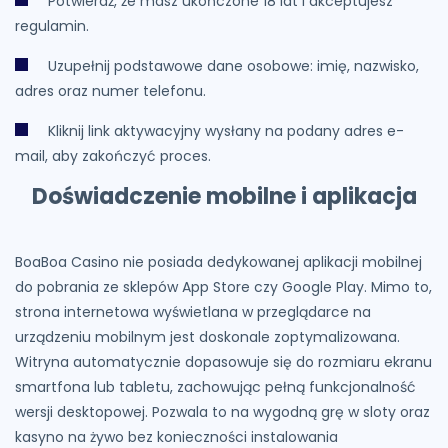
Potwierdź, że masz ukończone 18 lat i akceptujesz
regulamin.
Uzupełnij podstawowe dane osobowe: imię, nazwisko,
adres oraz numer telefonu.
Kliknij link aktywacyjny wysłany na podany adres e-
mail, aby zakończyć proces.
Doświadczenie mobilne i aplikacja
BoaBoa Casino nie posiada dedykowanej aplikacji mobilnej
do pobrania ze sklepów App Store czy Google Play. Mimo to,
strona internetowa wyświetlana w przeglądarce na
urządzeniu mobilnym jest doskonale zoptymalizowana.
Witryna automatycznie dopasowuje się do rozmiaru ekranu
smartfona lub tabletu, zachowując pełną funkcjonalność
wersji desktopowej. Pozwala to na wygodną grę w sloty oraz
kasyno na żywo bez konieczności instalowania