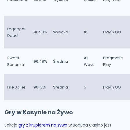
Legacy of
96.58%
Wysoka
10
Play'n GO
Dead
Sweet
All
Pragmatic
96.48%
Średnia
Bonanza
Ways
Play
Fire Joker
96.15%
Średnia
5
Play'n GO
Gry w Kasynie na Żywo
Sekcja
gry z krupierem na żywo
w BoaBoa Casino jest