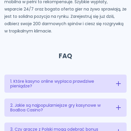
mobilna w pełni to rekompensuje. Szybkie wypłaty,
wsparcie 24/7 oraz bogata oferta gier na żywo sprawiają, że
jest to solidna pozycja na rynku. Zarejestruj się już dziś,
odbierz swoje 200 darmowych spinów i ciesz się rozgrywką
w tropikalnym klimacie.
FAQ
1. Które kasyno online wypłaca prawdziwe
pieniądze?
Tak, BoaBoa Casino to licencjonowane kasyno online,
2. Jakie są najpopularniejsze gry kasynowe w
BoaBoa Casino?
które wypłaca prawdziwe pieniądze. Proces wypłat
jest szybki i bezpieczny, zgodnie z regulaminem.
BoaBoa Casino oferuje szeroki wybór gier, w tym
3. Czy gracze z Polski mogą odebrać bonus