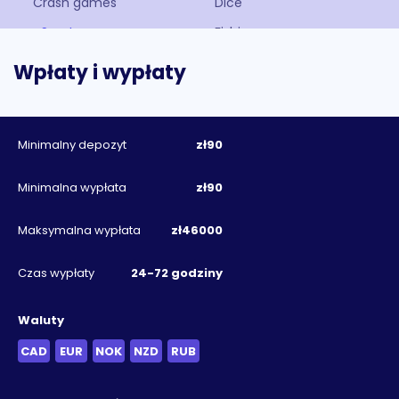
Crash games
Dice
OneTouch
Pariplay
eSports
Fishing
Platipus
Playson
Gry na żywo
Instant Win
Wpłaty i wypłaty
Pragmatic Play
Push Gaming
Jackpot
Jackpot games
Quickspin
ReelNRG
Kasyna Online
kasyno na żywo
Relax Gaming
Revolver Gaming
Minimalny depozyt
zł90
Keno
Live Dealer
SA Gaming
Spinomenal
Lottery
Mine Games
Minimalna wypłata
zł90
Tom Horn Gaming
Triple Cherry
Others
Plinko
TrueLab Games
Wazdan
Maksymalna wypłata
zł46000
Poker
Ruletka
Yggdrasil
Scratch Cards
Scratchcards
Czas wypłaty
24-72 godziny
Shooting
Sic Bo
Waluty
Slingo
Table Games
CAD
EUR
NOK
NZD
RUB
Texas Holdem
Video Poker
Video Slots
zakłady sportowe