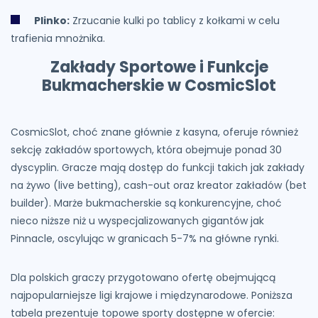
Plinko:
Zrzucanie kulki po tablicy z kołkami w celu
trafienia mnożnika.
Zakłady Sportowe i Funkcje
Bukmacherskie w CosmicSlot
CosmicSlot, choć znane głównie z kasyna, oferuje również
sekcję zakładów sportowych, która obejmuje ponad 30
dyscyplin. Gracze mają dostęp do funkcji takich jak zakłady
na żywo (live betting), cash-out oraz kreator zakładów (bet
builder). Marże bukmacherskie są konkurencyjne, choć
nieco niższe niż u wyspecjalizowanych gigantów jak
Pinnacle, oscylując w granicach 5-7% na główne rynki.
Dla polskich graczy przygotowano ofertę obejmującą
najpopularniejsze ligi krajowe i międzynarodowe. Poniższa
tabela prezentuje topowe sporty dostępne w ofercie: