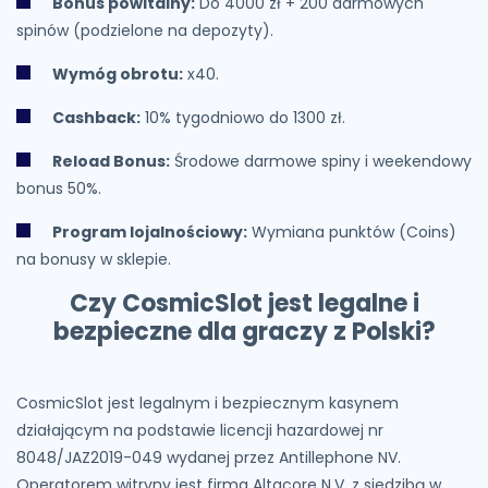
Bonus powitalny:
Do 4000 zł + 200 darmowych
spinów (podzielone na depozyty).
Wymóg obrotu:
x40.
Cashback:
10% tygodniowo do 1300 zł.
Reload Bonus:
Środowe darmowe spiny i weekendowy
bonus 50%.
Program lojalnościowy:
Wymiana punktów (Coins)
na bonusy w sklepie.
Czy CosmicSlot jest legalne i
bezpieczne dla graczy z Polski?
CosmicSlot jest legalnym i bezpiecznym kasynem
działającym na podstawie licencji hazardowej nr
8048/JAZ2019-049 wydanej przez Antillephone NV.
Operatorem witryny jest firma Altacore N.V. z siedzibą w