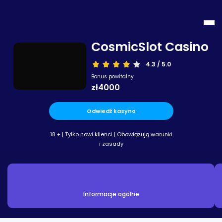
CosmicSlot Casino
4.3 / 5.0
Bonus powitalny
zł4000
Odwiedź kasyno
e
18 + | Tylko nowi klienci |
Obowiązują warunki
herów
i zasady
et
t
g
e
Informacje ogólne
t
u
e
e