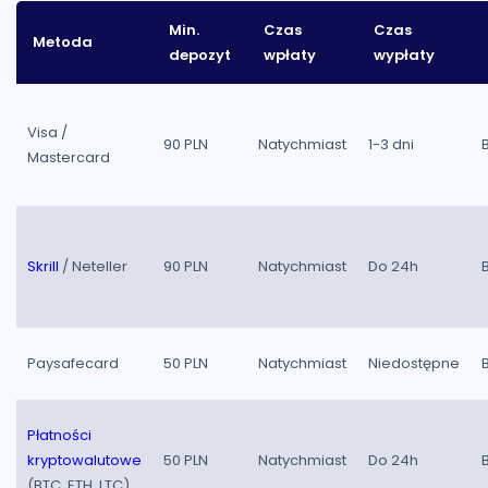
Min.
Czas
Czas
Metoda
depozyt
wpłaty
wypłaty
Visa /
90 PLN
Natychmiast
1-3 dni
Mastercard
Skrill
/ Neteller
90 PLN
Natychmiast
Do 24h
Paysafecard
50 PLN
Natychmiast
Niedostępne
Płatności
kryptowalutowe
50 PLN
Natychmiast
Do 24h
(BTC, ETH, LTC)