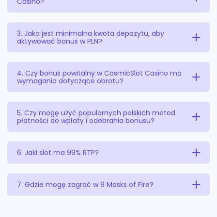
Casino?
atrakcyjnego bonusu powitalnego w CosmicSlot
Casino, który oferuje do zł 4000 oraz 200 darmowych
Bonus powitalny odbierzesz, dokonując
3. Jaka jest minimalna kwota depozytu, aby
spinów.
aktywować bonus w PLN?
kwalifikującego się depozytu po pomyślnej rejestracji
konta. Zazwyczaj jest on automatycznie dodawany
Minimalna kwota depozytu w PLN, aby aktywować
4. Czy bonus powitalny w CosmicSlot Casino ma
do Twojego salda bonusowego.
wymagania dotyczące obrotu?
bonus, jest zawsze szczegółowo określona w
regulaminie promocji. Często zaczyna się od 20-50
Tak, zarówno bonus powitalny, jak i wygrane z
5. Czy mogę użyć popularnych polskich metod
PLN.
płatności do wpłaty i odebrania bonusu?
darmowych spinów w CosmicSlot Casino podlegają
wymaganiom obrotu. Musisz je spełnić przed
Tak, CosmicSlot Casino zazwyczaj akceptuje
6. Jaki slot ma 99% RTP?
wypłatą.
popularne polskie metody płatności, takie jak karty
bankowe, e-portfele czy przelewy, kwalifikujące do
Sloty z RTP bliskim 99% są rzadkością. Przykłady to
7. Gdzie mogę zagrać w 9 Masks of Fire?
bonusu.
Ugga Bugga (Playtech) czy Mega Joker (NetEnt), ale
ich dostępność zależy od biblioteki gier danego
W popularną grę 9 Masks of Fire możesz zagrać w