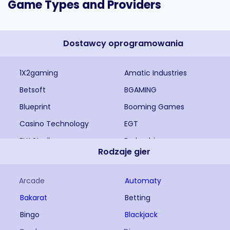
Game Types and Providers
Dostawcy oprogramowania
1X2gaming
Amatic Industries
Betsoft
BGAMING
Blueprint
Booming Games
Casino Technology
EGT
ELK Studios
Endorphina
Rodzaje gier
Evolution Gaming
Ezugi
GameArt
Ganapati
Arcade
Automaty
Habanero
Mascot Gaming
Bakarat
Betting
Merkur
NetEnt
Bingo
Blackjack
NetGame
Nolimit City