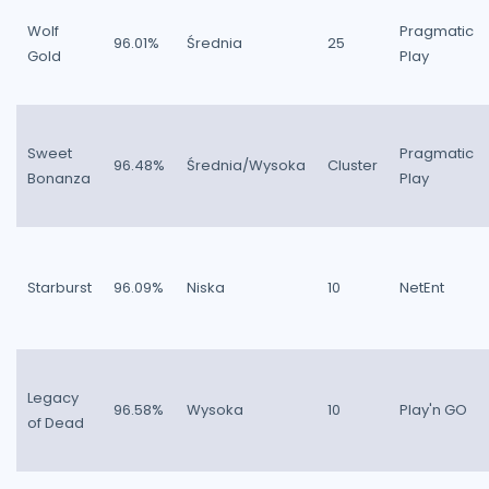
Wolf
Pragmatic
96.01%
Średnia
25
Gold
Play
Sweet
Pragmatic
96.48%
Średnia/Wysoka
Cluster
Bonanza
Play
Starburst
96.09%
Niska
10
NetEnt
Legacy
96.58%
Wysoka
10
Play'n GO
of Dead