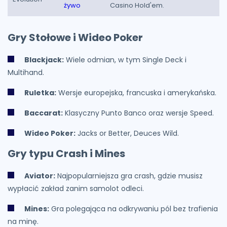
żywo
Casino Hold'em.
Gry Stołowe i Wideo Poker
Blackjack:
Wiele odmian, w tym Single Deck i
Multihand.
Ruletka:
Wersje europejska, francuska i amerykańska.
Baccarat:
Klasyczny Punto Banco oraz wersje Speed.
Wideo Poker:
Jacks or Better, Deuces Wild.
Gry typu Crash i Mines
Aviator:
Najpopularniejsza gra crash, gdzie musisz
wypłacić zakład zanim samolot odleci.
Mines:
Gra polegająca na odkrywaniu pól bez trafienia
na minę.