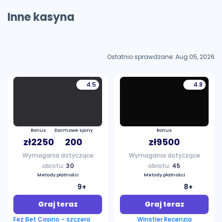
Inne kasyna
Ostatnio sprawdzane: Aug 05, 2026
4.5
4.8
Bonus
Darmowe spiny
Bonus
zł2250
200
zł9500
Wymagania dotyczące
Wymagania dotyczące
obrotu:
30
obrotu:
45
Metody płatności
Metody płatności
9+
8+
Graj teraz
Graj teraz
Fez Bet Casino – szczera
Winstler Recenzja