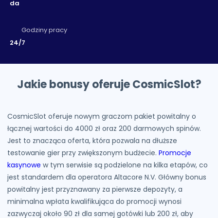
da
Godziny pracy
24/7
Jakie bonusy oferuje CosmicSlot?
CosmicSlot oferuje nowym graczom pakiet powitalny o
łącznej wartości do 4000 zł oraz 200 darmowych spinów.
Jest to znacząca oferta, która pozwala na dłuższe
testowanie gier przy zwiększonym budżecie.
Promocje
kasynowe
w tym serwisie są podzielone na kilka etapów, co
jest standardem dla operatora Altacore N.V. Główny bonus
powitalny jest przyznawany za pierwsze depozyty, a
minimalna wpłata kwalifikująca do promocji wynosi
zazwyczaj około 90 zł dla samej gotówki lub 200 zł, aby