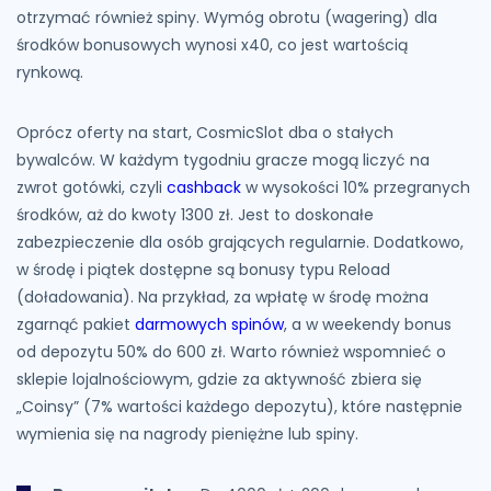
otrzymać również spiny. Wymóg obrotu (wagering) dla
środków bonusowych wynosi x40, co jest wartością
rynkową.
Oprócz oferty na start, CosmicSlot dba o stałych
bywalców. W każdym tygodniu gracze mogą liczyć na
zwrot gotówki, czyli
cashback
w wysokości 10% przegranych
środków, aż do kwoty 1300 zł. Jest to doskonałe
zabezpieczenie dla osób grających regularnie. Dodatkowo,
w środę i piątek dostępne są bonusy typu Reload
(doładowania). Na przykład, za wpłatę w środę można
zgarnąć pakiet
darmowych spinów
, a w weekendy bonus
od depozytu 50% do 600 zł. Warto również wspomnieć o
sklepie lojalnościowym, gdzie za aktywność zbiera się
„Coinsy” (7% wartości każdego depozytu), które następnie
wymienia się na nagrody pieniężne lub spiny.