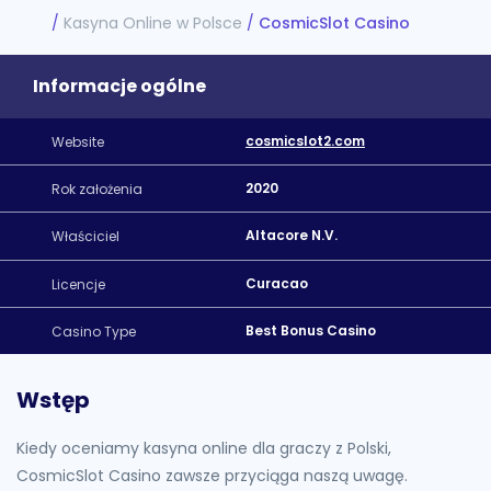
t
r
Kasyna Online w Polsce
CosmicSlot Casino
e
Informacje ogólne
e
p
cosmicslot2.com
Website
e
me
2020
Rok założenia
g
e
Altacore N.V.
Właściciel
Curacao
Licencje
Best Bonus Casino
Casino Type
Wstęp
Kiedy oceniamy kasyna online dla graczy z Polski,
CosmicSlot Casino zawsze przyciąga naszą uwagę.