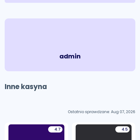
zakwalifikować się do bonusu powitalnego i
Warunki obrotu dla bonusu powitalnego w Flappy są
rozpocząć grę.
zawsze szczegółowo opisane w regulaminie promocji.
Zazwyczaj wymagają one kilkukrotnego obrócenia
kwotą bonusu przed możliwością wypłaty.
admin
Inne kasyna
Ostatnio sprawdzane: Aug 07, 2026
4.7
4.5