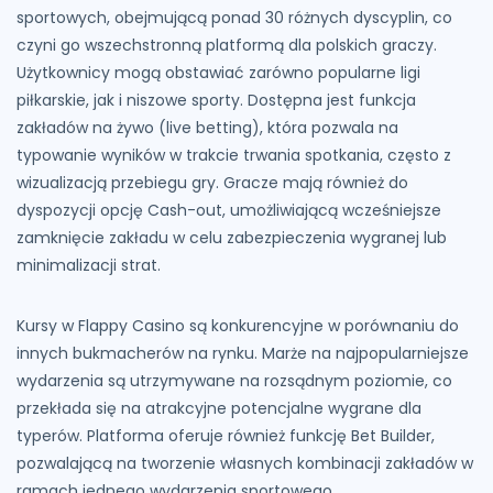
sportowych, obejmującą ponad 30 różnych dyscyplin, co
czyni go wszechstronną platformą dla polskich graczy.
Użytkownicy mogą obstawiać zarówno popularne ligi
piłkarskie, jak i niszowe sporty. Dostępna jest funkcja
zakładów na żywo (live betting), która pozwala na
typowanie wyników w trakcie trwania spotkania, często z
wizualizacją przebiegu gry. Gracze mają również do
dyspozycji opcję Cash-out, umożliwiającą wcześniejsze
zamknięcie zakładu w celu zabezpieczenia wygranej lub
minimalizacji strat.
Kursy w Flappy Casino są konkurencyjne w porównaniu do
innych bukmacherów na rynku. Marże na najpopularniejsze
wydarzenia są utrzymywane na rozsądnym poziomie, co
przekłada się na atrakcyjne potencjalne wygrane dla
typerów. Platforma oferuje również funkcję Bet Builder,
pozwalającą na tworzenie własnych kombinacji zakładów w
ramach jednego wydarzenia sportowego.