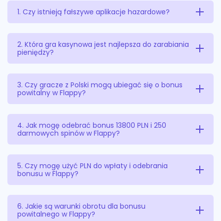
1. Czy istnieją fałszywe aplikacje hazardowe?
Tak, istnieją. Zawsze pobieraj aplikacje Flappy tylko z
2. Która gra kasynowa jest najlepsza do zarabiania
pieniędzy?
oficjalnych sklepów lub bezpośrednio ze strony
kasyna, aby uniknąć oszustw i zapewnić
Nie ma jednej „najlepszej” gry. Gry z wysokim
3. Czy gracze z Polski mogą ubiegać się o bonus
bezpieczeństwo swoich danych i środków.
powitalny w Flappy?
wskaźnikiem RTP (Return to Player) i te, które znasz,
oferują lepsze szanse. Pamiętaj, że hazard to przede
Tak, gracze z Polski mogą ubiegać się o atrakcyjny
4. Jak mogę odebrać bonus 13800 PLN i 250
wszystkim forma rozrywki.
darmowych spinów w Flappy?
bonus powitalny w kasynie Flappy, który wynosi
imponujące 13800 PLN oraz dodatkowo 250
Bonus odbierzesz po pomyślnej rejestracji konta i
5. Czy mogę użyć PLN do wpłaty i odebrania
darmowych spinów.
bonusu w Flappy?
dokonaniu pierwszego kwalifikującego depozytu w
kasynie Flappy. Szczegółowe instrukcje znajdziesz w
Tak, Flappy w pełni akceptuje PLN. Możesz swobodnie
6. Jakie są warunki obrotu dla bonusu
regulaminie promocji na stronie.
powitalnego w Flappy?
dokonać wpłaty w polskiej walucie, aby