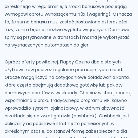
określonego w regulaminie, a środki bonusowe podlegają
wymogowi obrotu wynoszącemu 40x (wagering). Oznacza
to, że suma bonusu musi zostać postawiona czterdzieści
razy, zanim będzie możliwa wypłata wygranych. Darmowe
spiny są przyznawane w transzach i można je wykorzystać
na wyznaczonych automatach do gier.
Oprócz oferty powitalnej, Flappy Casino dba o stałych
użytkowników poprzez regularne promocje typu reload.
Gracze mogą liczyć na cotygodniowe doładowania konta,
które często obejmują dodatkową gotówkę lub pakiety
darmowych obrotów w weekendy. Chociaż w starej recenzji
wspomniano o braku tradycyjnego programu VIP, kasyno
wprowadziło system lojalnościowy, w którym aktywność
przekłada się na zwrot gotówki (cashback). Cashback jest
obliczany na podstawie strat netto poniesionych w
określonym czasie, co stanowi formę zabezpieczenia dla