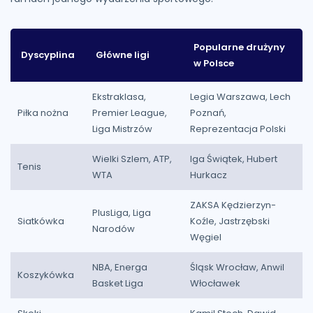
Popularne drużyny
Dyscyplina
Główne ligi
w Polsce
Ekstraklasa,
Legia Warszawa, Lech
Piłka nożna
Premier League,
Poznań,
Liga Mistrzów
Reprezentacja Polski
Wielki Szlem, ATP,
Iga Świątek, Hubert
Tenis
WTA
Hurkacz
ZAKSA Kędzierzyn-
PlusLiga, Liga
Siatkówka
Koźle, Jastrzębski
Narodów
Węgiel
NBA, Energa
Śląsk Wrocław, Anwil
Koszykówka
Basket Liga
Włocławek