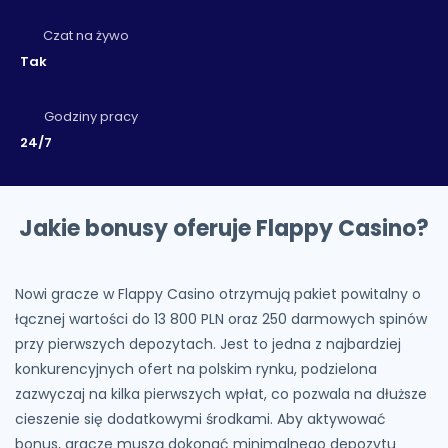
Czat na żywo
Tak
Godziny pracy
24/7
Jakie bonusy oferuje Flappy Casino?
Nowi gracze w Flappy Casino otrzymują pakiet powitalny o
łącznej wartości do 13 800 PLN oraz 250 darmowych spinów
przy pierwszych depozytach. Jest to jedna z najbardziej
konkurencyjnych ofert na polskim rynku, podzielona
zazwyczaj na kilka pierwszych wpłat, co pozwala na dłuższe
cieszenie się dodatkowymi środkami. Aby aktywować
bonus, gracze muszą dokonać minimalnego depozytu