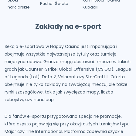
Skoki
Kamil Stoch, Dawid
Puchar Świata
narciarskie
Kubacki
Zakłady na e-sport
Sekcja e-sportowa w Flappy Casino jest imponująca i
obejmuje wszystkie najważniejsze tytuły oraz turnieje
międzynarodowe. Gracze mogą obstawiać mecze w takich
grach jak Counter-Strike: Global Offensive (CS:GO), League
of Legends (LoL), Dota 2, Valorant czy StarCraft II. Oferta
obejmuje nie tylko zakłady na zwycięzcę meczu, ale także
rynki szczegółowe, takie jak zwycięzca mapy, liczba
zabójstw, czy handicap.
Dla fanów e-sportu przygotowano specjalne promocje,
które często pojawiają się przy okazji dużych turniejów typu
Major czy The International. Platforma zapewnia szybkie