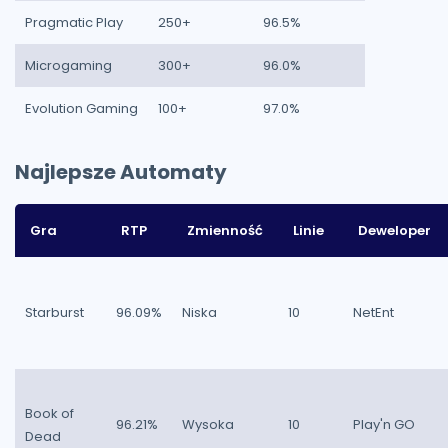
Pragmatic Play
250+
96.5%
Microgaming
300+
96.0%
Evolution Gaming
100+
97.0%
Najlepsze Automaty
Gra
RTP
Zmienność
Linie
Deweloper
Starburst
96.09%
Niska
10
NetEnt
Book of
96.21%
Wysoka
10
Play'n GO
Dead