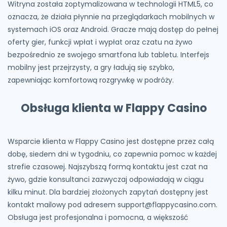
Witryna została zoptymalizowana w technologii HTML5, co
oznacza, że działa płynnie na przeglądarkach mobilnych w
systemach iOS oraz Android. Gracze mają dostęp do pełnej
oferty gier, funkcji wpłat i wypłat oraz czatu na żywo
bezpośrednio ze swojego smartfona lub tabletu. Interfejs
mobilny jest przejrzysty, a gry ładują się szybko,
zapewniając komfortową rozgrywkę w podróży.
Obsługa klienta w Flappy Casino
Wsparcie klienta w Flappy Casino jest dostępne przez całą
dobę, siedem dni w tygodniu, co zapewnia pomoc w każdej
strefie czasowej. Najszybszą formą kontaktu jest czat na
żywo, gdzie konsultanci zazwyczaj odpowiadają w ciągu
kilku minut. Dla bardziej złożonych zapytań dostępny jest
kontakt mailowy pod adresem support@flappycasino.com.
Obsługa jest profesjonalna i pomocna, a większość