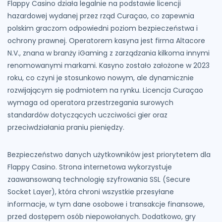
Flappy Casino działa legalnie na podstawie licencji
hazardowej wydanej przez rząd Curaçao, co zapewnia
polskim graczom odpowiedni poziom bezpieczeństwa i
ochrony prawnej. Operatorem kasyna jest firma Altacore
N.V., znana w branży iGaming z zarządzania kilkoma innymi
renomowanymi markami. Kasyno zostało założone w 2023
roku, co czyni je stosunkowo nowym, ale dynamicznie
rozwijającym się podmiotem na rynku. Licencja Curaçao
wymaga od operatora przestrzegania surowych
standardów dotyczących uczciwości gier oraz
przeciwdziałania praniu pieniędzy.
Bezpieczeństwo danych użytkowników jest priorytetem dla
Flappy Casino. Strona internetowa wykorzystuje
zaawansowaną technologię szyfrowania SSL (Secure
Socket Layer), która chroni wszystkie przesyłane
informacje, w tym dane osobowe i transakcje finansowe,
przed dostępem osób niepowołanych. Dodatkowo, gry