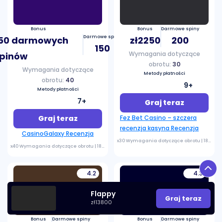
Bonus
Bonus
Darmowe spiny
Darmowe spiny
50 darmowych
zł2250
200
150
Wymagania dotyczące
pinów
obrotu:
30
Wymagania dotyczące
Metody płatności
obrotu:
40
9+
Metody płatności
7+
Graj teraz
Graj teraz
Fez Bet Casino – szczera
recenzja kasyna Recenzja
CasinoGalaxy Recenzja
x30 Wymagania dotyczące obrotu | 18 + | Tylko nowi klienci |
x40 Wymagania dotyczące obrotu | 18 + | Tylko nowi klienci |
Obowiązują warunki i zasa
4.2
4.3
Flappy
Graj teraz
zł13800
Bonus
Darmowe spiny
Bonus
Darmowe spiny