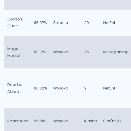
Gonzo's
95.97%
Średnia
20
NetEnt
Quest
Mega
88.12%
Wysoka
25
Microgaming
Moolah
Dead or
96.82%
Wysoka
9
NetEnt
Alive 2
Reactoonz
96.51%
Wysoka
Klaster
Play'n GO