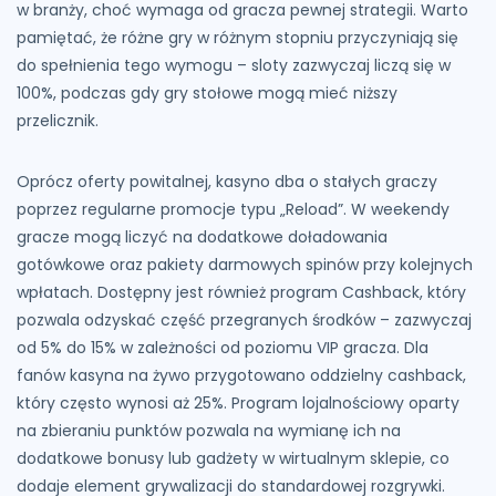
w branży, choć wymaga od gracza pewnej strategii. Warto
pamiętać, że różne gry w różnym stopniu przyczyniają się
do spełnienia tego wymogu – sloty zazwyczaj liczą się w
100%, podczas gdy gry stołowe mogą mieć niższy
przelicznik.
Oprócz oferty powitalnej, kasyno dba o stałych graczy
poprzez regularne promocje typu „Reload”. W weekendy
gracze mogą liczyć na dodatkowe doładowania
gotówkowe oraz pakiety darmowych spinów przy kolejnych
wpłatach. Dostępny jest również program Cashback, który
pozwala odzyskać część przegranych środków – zazwyczaj
od 5% do 15% w zależności od poziomu VIP gracza. Dla
fanów kasyna na żywo przygotowano oddzielny cashback,
który często wynosi aż 25%. Program lojalnościowy oparty
na zbieraniu punktów pozwala na wymianę ich na
dodatkowe bonusy lub gadżety w wirtualnym sklepie, co
dodaje element grywalizacji do standardowej rozgrywki.