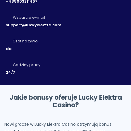
+488003211467
Wsparcie e-mail
support@luckyelektra.com
Czat na żywo
da
Godziny pracy
24/7
Jakie bonusy oferuje Lucky Elektra
Casino?
Nowi gracze w Lucky Elektra Casino otrzymują bonus