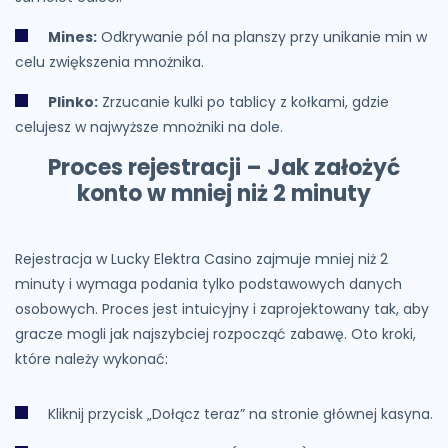
Mines:
Odkrywanie pól na planszy przy unikanie min w
celu zwiększenia mnożnika.
Plinko:
Zrzucanie kulki po tablicy z kołkami, gdzie
celujesz w najwyższe mnożniki na dole.
Proces rejestracji – Jak założyć
konto w mniej niż 2 minuty
Rejestracja w Lucky Elektra Casino zajmuje mniej niż 2
minuty i wymaga podania tylko podstawowych danych
osobowych. Proces jest intuicyjny i zaprojektowany tak, aby
gracze mogli jak najszybciej rozpocząć zabawę. Oto kroki,
które należy wykonać:
Kliknij przycisk „Dołącz teraz” na stronie głównej kasyna.