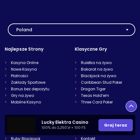
Poland
Najlepsze Strony
Klasyczne Gry
Kasyna Online
Ruletka na żywo
Nowe Kasyna
Bakarat na żywo
Płatności
Blackjack na żywo
Zakłady Sportowe
Caribbean Stud Poker
Bonus bez depozytu
Dragon Tiger
Gry na żywo
Texas Hold’em
Mobilne Kasyno
Three Card Poker
Gry w Blackjacka
O nas
Lucky Elektra Casino
Graj teraz
100% do 2,250'zł + 100 FS
Azure Blackjack
O nas
Ruby Blackjack
Kontakt