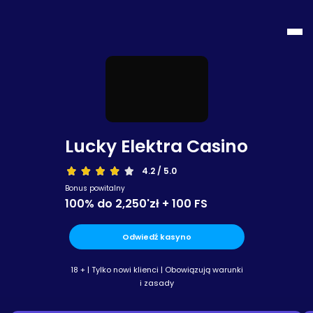
Lucky Elektra Casino
4.2 / 5.0
e
Bonus powitalny
herów
100% do 2,250'zł + 100 FS
et
Odwiedź kasyno
t
g
e
18 + | Tylko nowi klienci |
Obowiązują warunki
t
i zasady
u
e
e