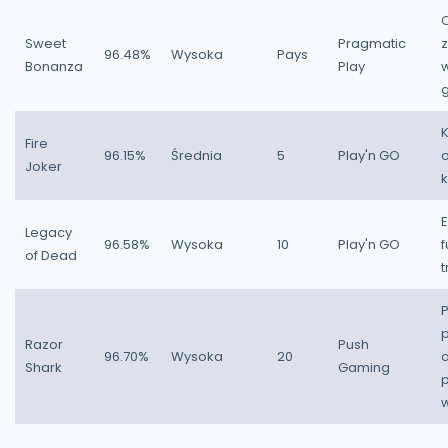
C
Sweet
Pragmatic
96.48%
Wysoka
Pays
Bonanza
Play
Fire
96.15%
Średnia
5
Play'n GO
Joker
k
E
Legacy
96.58%
Wysoka
10
Play'n GO
f
of Dead
t
Razor
Push
96.70%
Wysoka
20
Shark
Gaming