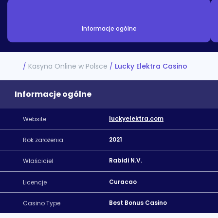
t
r
e
Informacje ogólne
e
p
Kasyna Online w Polsce
Lucky Elektra Casino
e
me
g
Informacje ogólne
e
luckyelektra.com
Website
2021
Rok założenia
Rabidi N.V.
Właściciel
Curacao
Licencje
Best Bonus Casino
Casino Type