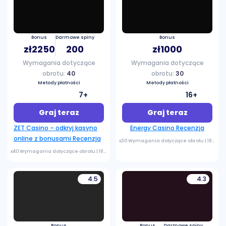
Bonus
Darmowe spiny
Bonus
zł2250
200
zł1000
Wymagania dotyczące
Wymagania dotyczące
obrotu:
40
obrotu:
30
Metody płatności
Metody płatności
7+
16+
Graj teraz
Graj teraz
ZET Casino – odkryj kasyno
Energy Casino Recenzja
online z bonusami Recenzja
x30 Wymagania dotyczące obrotu | 18 + | Tylko nowi klienci |
x40 Wymagania dotyczące obrotu | 18 + | Tylko nowi klienci |
Obowiązują warunki i zasa
4.5
4.3
Bonus
Bonus
Darmowe spiny