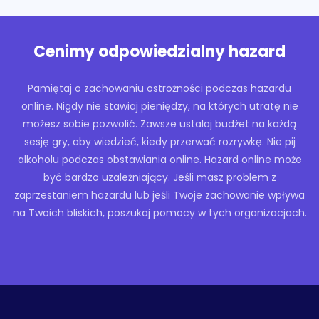
Cenimy odpowiedzialny hazard
Pamiętaj o zachowaniu ostrożności podczas hazardu
online. Nigdy nie stawiaj pieniędzy, na których utratę nie
możesz sobie pozwolić. Zawsze ustalaj budżet na każdą
sesję gry, aby wiedzieć, kiedy przerwać rozrywkę. Nie pij
alkoholu podczas obstawiania online. Hazard online może
być bardzo uzależniający. Jeśli masz problem z
zaprzestaniem hazardu lub jeśli Twoje zachowanie wpływa
na Twoich bliskich, poszukaj pomocy w tych organizacjach.