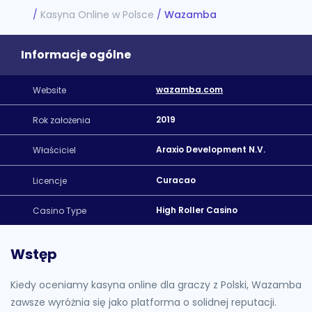
t
r
Kasyna Online w Polsce
Wazamba
e
Informacje ogólne
e
p
wazamba.com
Website
e
me
2019
Rok założenia
g
e
Araxio Development N.V.
Właściciel
Curacao
Licencje
High Roller Casino
Casino Type
Wstęp
Kiedy oceniamy kasyna online dla graczy z Polski, Wazamba
zawsze wyróżnia się jako platforma o solidnej reputacji.