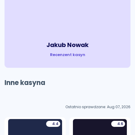
Jakub Nowak
Recenzent kasyn
Inne kasyna
Ostatnio sprawdzane: Aug 07, 2026
4.4
4.6