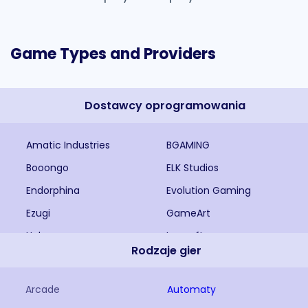
Game Types and Providers
Dostawcy oprogramowania
Amatic Industries
BGAMING
Booongo
ELK Studios
Endorphina
Evolution Gaming
Ezugi
GameArt
Habanero
Igrosoft
Rodzaje gier
iSoftBet
NetEnt
Nolimit City
Pariplay
Arcade
Automaty
Play’n Go
Pragmatic Play