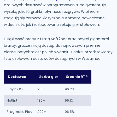
czołowych dostawców oprogramowania, co gwarantuje
wysoką jakość grafiki i płynność rozgrywki. W ofercie
znajdują się zarówno klasyczne automaty, nowoczesne
wideo sloty, jak i rozbudowana sekcja gier stołowych.
Dzięki współpracy z firmą Soft2bet oraz innymi gigantami
branży, gracze mają dostęp do najnowszych premier
niemal natychmiast po ich wydaniu. Poniżej przedstawiamy
listę czołowych dostawców dostępnych w Wazamba:
Dostawca
Liczba gier
Średnie RTP
Play'n GO
250+
96.2%
NetEnt
180+
96.1%
Pragmatic Play
200+
96.5%