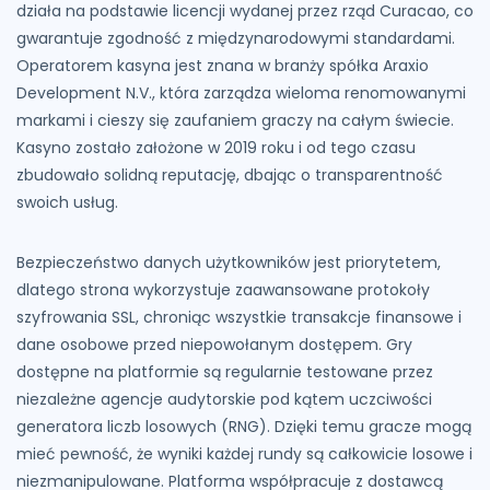
działa na podstawie licencji wydanej przez rząd Curacao, co
gwarantuje zgodność z międzynarodowymi standardami.
Operatorem kasyna jest znana w branży spółka Araxio
Development N.V., która zarządza wieloma renomowanymi
markami i cieszy się zaufaniem graczy na całym świecie.
Kasyno zostało założone w 2019 roku i od tego czasu
zbudowało solidną reputację, dbając o transparentność
swoich usług.
Bezpieczeństwo danych użytkowników jest priorytetem,
dlatego strona wykorzystuje zaawansowane protokoły
szyfrowania SSL, chroniąc wszystkie transakcje finansowe i
dane osobowe przed niepowołanym dostępem. Gry
dostępne na platformie są regularnie testowane przez
niezależne agencje audytorskie pod kątem uczciwości
generatora liczb losowych (RNG). Dzięki temu gracze mogą
mieć pewność, że wyniki każdej rundy są całkowicie losowe i
niezmanipulowane. Platforma współpracuje z dostawcą