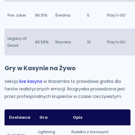
Fire Joker
96.15%
Średnia
5
Play'n GO
Legacy of
96.58%
Wysoka
10
Play'n GO
Dead
Gry w Kasynie na Żywo
Sekcja
live kasyna
w Wazamba to prawdziwa gratka dla
fanów realistycznych emocji. Rozgrywka prowadzona jest
przez profesjonalnych krupierów w czasie rzeczywistym.
Dostawca
Gra
Opis
Lightning
Ruletka z losowymi