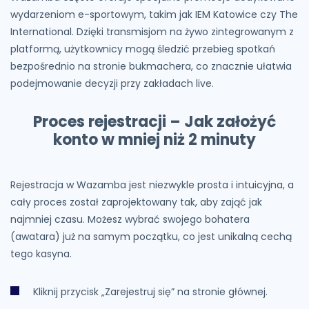
wydarzeniom e-sportowym, takim jak IEM Katowice czy The
International. Dzięki transmisjom na żywo zintegrowanym z
platformą, użytkownicy mogą śledzić przebieg spotkań
bezpośrednio na stronie bukmachera, co znacznie ułatwia
podejmowanie decyzji przy zakładach live.
Proces rejestracji – Jak założyć
konto w mniej niż 2 minuty
Rejestracja w Wazamba jest niezwykle prosta i intuicyjna, a
cały proces został zaprojektowany tak, aby zająć jak
najmniej czasu. Możesz wybrać swojego bohatera
(awatara) już na samym początku, co jest unikalną cechą
tego kasyna.
Kliknij przycisk „Zarejestruj się” na stronie głównej.