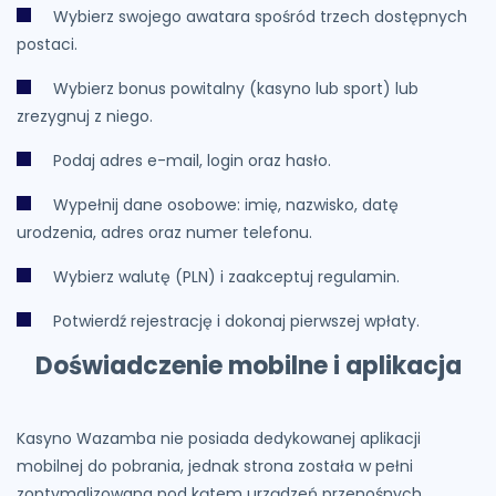
Wybierz swojego awatara spośród trzech dostępnych
postaci.
Wybierz bonus powitalny (kasyno lub sport) lub
zrezygnuj z niego.
Podaj adres e-mail, login oraz hasło.
Wypełnij dane osobowe: imię, nazwisko, datę
urodzenia, adres oraz numer telefonu.
Wybierz walutę (PLN) i zaakceptuj regulamin.
Potwierdź rejestrację i dokonaj pierwszej wpłaty.
Doświadczenie mobilne i aplikacja
Kasyno Wazamba nie posiada dedykowanej aplikacji
mobilnej do pobrania, jednak strona została w pełni
zoptymalizowana pod kątem urządzeń przenośnych.