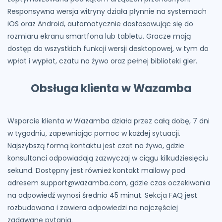
Responsywna wersja witryny działa płynnie na systemach
iOS oraz Android, automatycznie dostosowując się do
rozmiaru ekranu smartfona lub tabletu. Gracze mają
dostęp do wszystkich funkcji wersji desktopowej, w tym do
wpłat i wypłat, czatu na żywo oraz pełnej biblioteki gier.
Obsługa klienta w Wazamba
Wsparcie klienta w Wazamba działa przez całą dobę, 7 dni
w tygodniu, zapewniając pomoc w każdej sytuacji.
Najszybszą formą kontaktu jest czat na żywo, gdzie
konsultanci odpowiadają zazwyczaj w ciągu kilkudziesięciu
sekund. Dostępny jest również kontakt mailowy pod
adresem support@wazamba.com, gdzie czas oczekiwania
na odpowiedź wynosi średnio 45 minut. Sekcja FAQ jest
rozbudowana i zawiera odpowiedzi na najczęściej
zadawane pytania.