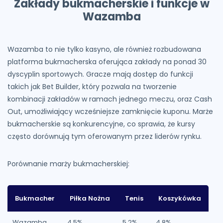
Zakłady bukmacherskie i funkcje w
Wazamba
Wazamba to nie tylko kasyno, ale również rozbudowana
platforma bukmacherska oferująca zakłady na ponad 30
dyscyplin sportowych. Gracze mają dostęp do funkcji
takich jak Bet Builder, który pozwala na tworzenie
kombinacji zakładów w ramach jednego meczu, oraz Cash
Out, umożliwiający wcześniejsze zamknięcie kuponu. Marże
bukmacherskie są konkurencyjne, co sprawia, że kursy
często dorównują tym oferowanym przez liderów rynku.
Porównanie marży bukmacherskiej:
Bukmacher
Piłka Nożna
Tenis
Koszykówka
Wazamba
4.5%
5.2%
4.8%