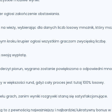
zystkie możliwe wyniki.
r ogłosi zakończenie obstawiania.
 na wieży, wybierając dla danych liczb losowy mnożnik, który mo
nym kroku krupier ogłosi wszystkim graczom zwycięską liczbę.
ą swoją wypłatę.
 uderzył piorun, wygrana zostanie powiększona o odpowiedni mnoż
w większości rund, gdyż cały proces jest tutaj 100% losowy.
lu grach, zanim wyniki rozgrywki staną się satysfakcjonujące.
 to z pewnością najważniejszy i najbardziej lukratywny bonus w c