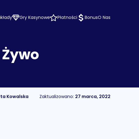
akłady
Gry Kasynowe
Płatności
Bonus
O Nas
a Żywo
ta Kowalska
Zaktualizowano:
27 marca, 2022