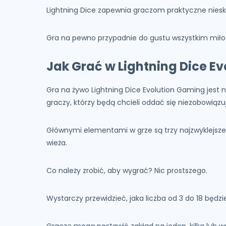
Lightning Dice zapewnia graczom praktyczne nies
Gra na pewno przypadnie do gustu wszystkim miłośni
Jak Grać w Lightning Dice E
Gra na żywo Lightning Dice Evolution Gaming jest n
graczy, którzy będą chcieli oddać się niezobowiązują
Głównymi elementami w grze są trzy najzwyklejsze
wieża.
Co należy zrobić, aby wygrać? Nic prostszego.
Wystarczy przewidzieć, jaka liczba od 3 do 18 będzi