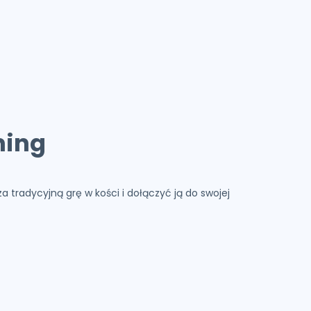
ming
za tradycyjną grę w kości i dołączyć ją do swojej