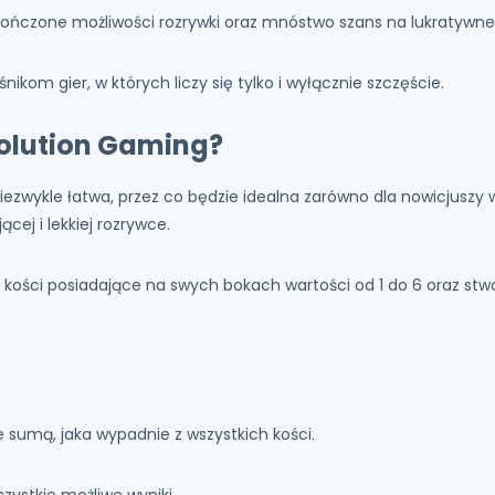
kończone możliwości rozrywki oraz mnóstwo szans na lukratywne
kom gier, w których liczy się tylko i wyłącznie szczęście.
volution Gaming?
iezwykle łatwa, przez co będzie idealna zarówno dla nowicjuszy 
cej i lekkiej rozrywce.
 kości posiadające na swych bokach wartości od 1 do 6 oraz st
e sumą, jaka wypadnie z wszystkich kości.