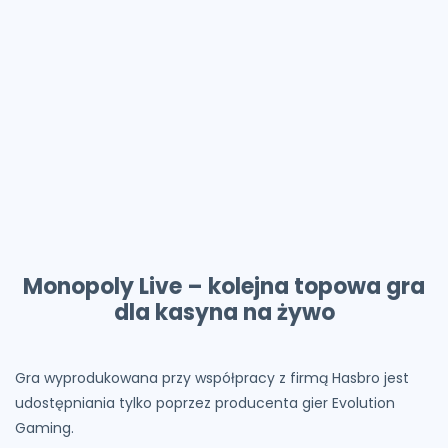
t
r
e
e
p
e
me
g
e
Monopoly Live – kolejna topowa gra
dla kasyna na żywo
Gra wyprodukowana przy współpracy z firmą Hasbro jest
udostępniania tylko poprzez producenta gier Evolution
Gaming.