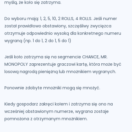
myślą, że koło się zatrzyma.
Do wyboru mają: 1, 2, 5, 10, 2 ROLLS, 4 ROLLS. Jeśli numer
został prawidłowo obstawiony, szczęśliwy zwycięzca
otrzymuje odpowiednio wysoką dla konkretnego numeru
wygraną (np. 1 do 1, 2 do 1, 5 do 1)
Jeśli koło zatrzyma się na segmencie CHANCE, MR.
MONOPOLY zaprezentuje graczowi kartę, która może być
losową nagrodą pieniężną lub mnożnikiem wygranych.
Ponownie zdobyte mnożniki mogą się mnożyć.
Kiedy gospodarz zakręci kołem i zatrzyma się ono na
wcześniej obstawionym numerze, wygrana zostaje
pomnożona z otrzymanym mnożnikiem.