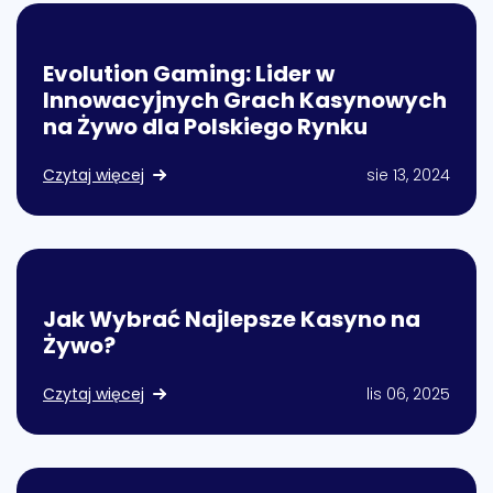
Evolution Gaming: Lider w
Innowacyjnych Grach Kasynowych
na Żywo dla Polskiego Rynku
Czytaj więcej
sie 13, 2024
Jak Wybrać Najlepsze Kasyno na
Żywo?
Czytaj więcej
lis 06, 2025