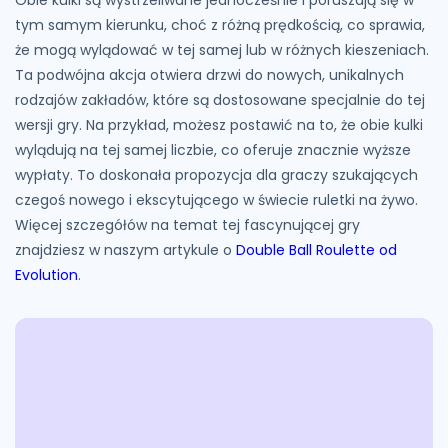
Obie kulki są wystrzeliwane jednocześnie i poruszają się w
tym samym kierunku, choć z różną prędkością, co sprawia,
że mogą wylądować w tej samej lub w różnych kieszeniach.
Ta podwójna akcja otwiera drzwi do nowych, unikalnych
rodzajów zakładów, które są dostosowane specjalnie do tej
wersji gry. Na przykład, możesz postawić na to, że obie kulki
wylądują na tej samej liczbie, co oferuje znacznie wyższe
wypłaty. To doskonała propozycja dla graczy szukających
czegoś nowego i ekscytującego w świecie ruletki na żywo.
Więcej szczegółów na temat tej fascynującej gry
znajdziesz w naszym artykule o
Double Ball Roulette od
Evolution
.