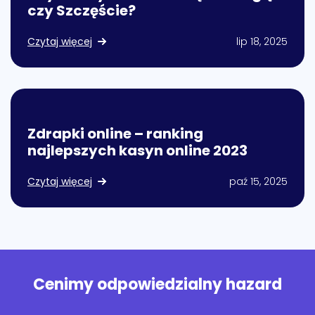
czy Szczęście?
Czytaj więcej
lip 18, 2025
Zdrapki online – ranking
najlepszych kasyn online 2023
Czytaj więcej
paź 15, 2025
Cenimy odpowiedzialny hazard