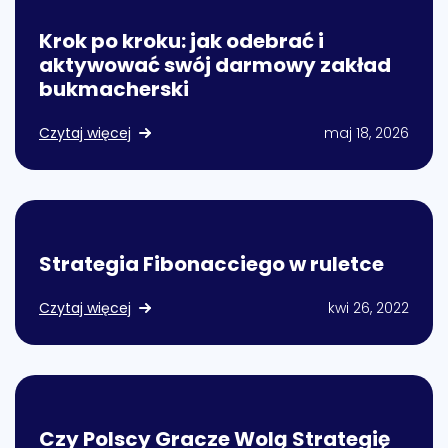
Krok po kroku: jak odebrać i
aktywować swój darmowy zakład
bukmacherski
Czytaj więcej
maj 18, 2026
Strategia Fibonacciego w ruletce
Czytaj więcej
kwi 26, 2022
Czy Polscy Gracze Wolą Strategię