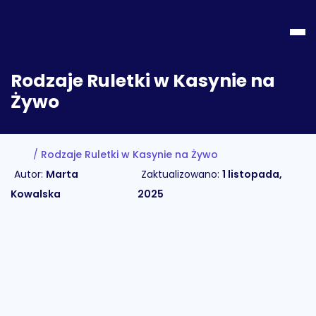
Rodzaje Ruletki w Kasynie na
Żywo
Rodzaje Ruletki w Kasynie na Żywo
Autor:
Marta
Zaktualizowano:
1 listopada,
e
Kowalska
2025
herów
et
t
g
e
t
u
e
e