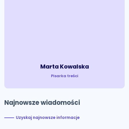
Marta Kowalska
Pisarka treści
Najnowsze wiadomości
Uzyskaj najnowsze informacje