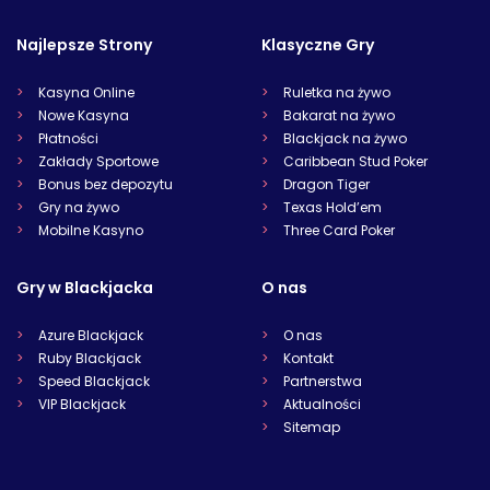
Najlepsze Strony
Klasyczne Gry
Kasyna Online
Ruletka na żywo
Nowe Kasyna
Bakarat na żywo
Płatności
Blackjack na żywo
Zakłady Sportowe
Caribbean Stud Poker
Bonus bez depozytu
Dragon Tiger
Gry na żywo
Texas Hold’em
Mobilne Kasyno
Three Card Poker
Gry w Blackjacka
O nas
Azure Blackjack
O nas
Ruby Blackjack
Kontakt
Speed Blackjack
Partnerstwa
VIP Blackjack
Aktualności
Sitemap