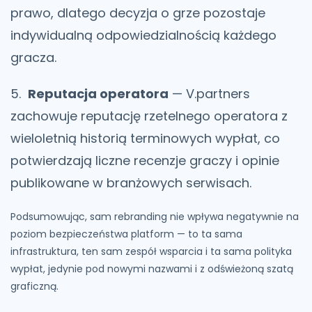
prawo, dlatego decyzja o grze pozostaje
indywidualną odpowiedzialnością każdego
gracza.
Reputacja operatora
— V.partners
zachowuje reputację rzetelnego operatora z
wieloletnią historią terminowych wypłat, co
potwierdzają liczne recenzje graczy i opinie
publikowane w branżowych serwisach.
Podsumowując, sam rebranding nie wpływa negatywnie na
poziom bezpieczeństwa platform — to ta sama
infrastruktura, ten sam zespół wsparcia i ta sama polityka
wypłat, jedynie pod nowymi nazwami i z odświeżoną szatą
graficzną.