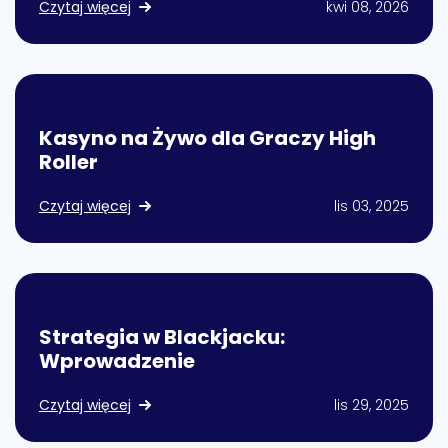
Czytaj więcej
kwi 08, 2026
Kasyno na Żywo dla Graczy High
Roller
Czytaj więcej
lis 03, 2025
Strategia w Blackjacku:
Wprowadzenie
Czytaj więcej
lis 29, 2025