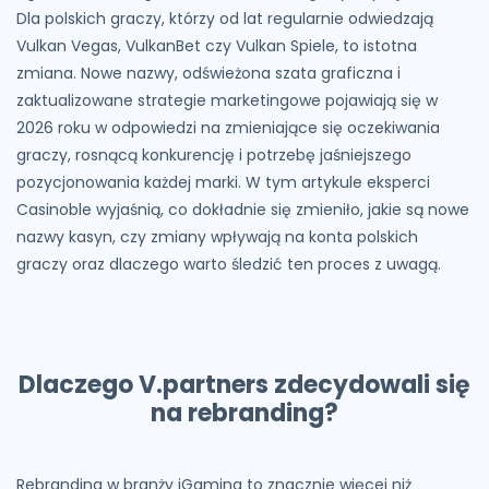
Dla polskich graczy, którzy od lat regularnie odwiedzają
Vulkan Vegas, VulkanBet czy Vulkan Spiele, to istotna
zmiana. Nowe nazwy, odświeżona szata graficzna i
zaktualizowane strategie marketingowe pojawiają się w
2026 roku w odpowiedzi na zmieniające się oczekiwania
graczy, rosnącą konkurencję i potrzebę jaśniejszego
pozycjonowania każdej marki. W tym artykule eksperci
Casinoble wyjaśnią, co dokładnie się zmieniło, jakie są nowe
nazwy kasyn, czy zmiany wpływają na konta polskich
graczy oraz dlaczego warto śledzić ten proces z uwagą.
Dlaczego V.partners zdecydowali się
na rebranding?
Rebranding w branży iGaming to znacznie więcej niż