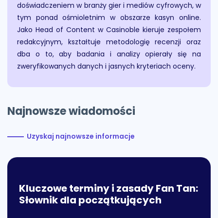
doświadczeniem w branży gier i mediów cyfrowych, w
tym ponad ośmioletnim w obszarze kasyn online.
Jako Head of Content w Casinoble kieruje zespołem
redakcyjnym, kształtuje metodologię recenzji oraz
dba o to, aby badania i analizy opierały się na
zweryfikowanych danych i jasnych kryteriach oceny.
Najnowsze wiadomości
Uzyskaj najnowsze informacje
Kluczowe terminy i zasady Fan Tan:
Słownik dla początkujących