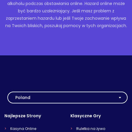
alkoholu podczas obstawiania online. Hazard online może
być bardzo uzależniający. Jeśli masz problem z
zaprzestaniem hazardu lub jeśli Twoje zachowanie wpływa
na Twoich bliskich, poszukaj pomocy w tych organizacjach.
Poland
Najlepsze Strony
Klasyczne Gry
Kasyna Online
Ruletka na żywo