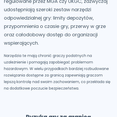
regulowane przez MGA czy UKGC, zazwyczaj
udostępniają szeroki zestaw narzędzi
odpowiedzialnej gry: limity depozytów,
przypomnienia o czasie gry, przerwy w grze
oraz całodobowy dostęp do organizacji
wspierających.
Narzędzia te mają chronić graczy podatnych na
uzależnienie i pomagają zapobiegać problemom
hazardowym. W wielu przypadkach bardziej rozbudowane
rozwiązania dostępne za granicą zapewniają graczom
lepszą kontrolę nad swoim zachowaniem, co przekłada się
na dodatkowe poczucie bezpieczeństwa.