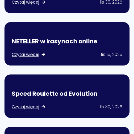
Czytaj więcej
lis 30, 2025
NETELLER w kasynach online
Czytaj więcej
lis 15, 2025
Speed Roulette od Evolution
Czytaj więcej
lis 30, 2025