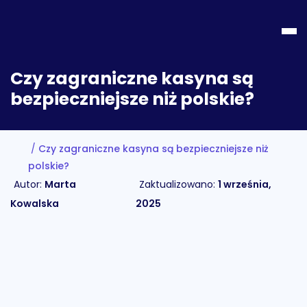
Czy zagraniczne kasyna są
bezpieczniejsze niż polskie?
Czy zagraniczne kasyna są bezpieczniejsze niż
polskie?
e
Autor:
Marta
Zaktualizowano:
1 września,
herów
Kowalska
2025
et
t
g
e
t
u
e
e