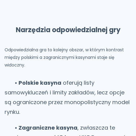
Narzędzia odpowiedzialnej gry
Odpowiedzialna gra to kolejny obszar, w którym kontrast
między polskimi a zagranicznymi kasynami staje się
widoczny.
• Polskie kasyna
oferują listy
samowykluczeń i limity zakładów, lecz opcje
są ograniczone przez monopolistyczny model
rynku.
• Zagraniczne kasyna
, zwłaszcza te