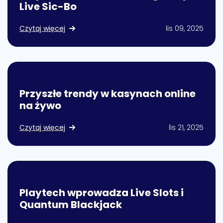
Live Sic-Bo
Czytaj więcej
lis 09, 2025
Przyszłe trendy w kasynach online
na żywo
Czytaj więcej
lis 21, 2025
Playtech wprowadza Live Slots i
Quantum Blackjack