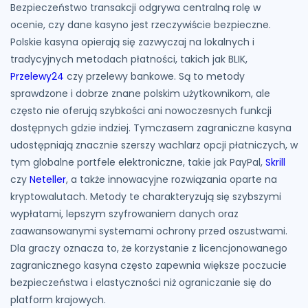
Bezpieczeństwo transakcji odgrywa centralną rolę w
ocenie, czy dane kasyno jest rzeczywiście bezpieczne.
Polskie kasyna opierają się zazwyczaj na lokalnych i
tradycyjnych metodach płatności, takich jak BLIK,
Przelewy24
czy przelewy bankowe. Są to metody
sprawdzone i dobrze znane polskim użytkownikom, ale
często nie oferują szybkości ani nowoczesnych funkcji
dostępnych gdzie indziej. Tymczasem zagraniczne kasyna
udostępniają znacznie szerszy wachlarz opcji płatniczych, w
tym globalne portfele elektroniczne, takie jak PayPal,
Skrill
czy
Neteller
, a także innowacyjne rozwiązania oparte na
kryptowalutach. Metody te charakteryzują się szybszymi
wypłatami, lepszym szyfrowaniem danych oraz
zaawansowanymi systemami ochrony przed oszustwami.
Dla graczy oznacza to, że korzystanie z licencjonowanego
zagranicznego kasyna często zapewnia większe poczucie
bezpieczeństwa i elastyczności niż ograniczanie się do
platform krajowych.