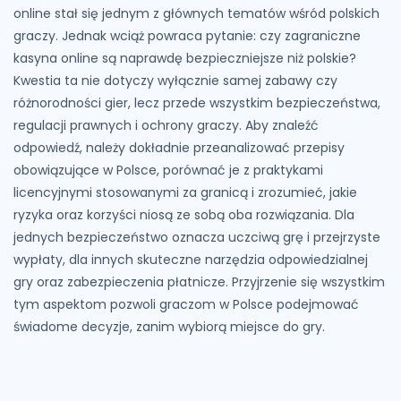
online stał się jednym z głównych tematów wśród polskich
graczy. Jednak wciąż powraca pytanie: czy zagraniczne
kasyna online są naprawdę bezpieczniejsze niż polskie?
Kwestia ta nie dotyczy wyłącznie samej zabawy czy
różnorodności gier, lecz przede wszystkim bezpieczeństwa,
regulacji prawnych i ochrony graczy. Aby znaleźć
odpowiedź, należy dokładnie przeanalizować przepisy
obowiązujące w Polsce, porównać je z praktykami
licencyjnymi stosowanymi za granicą i zrozumieć, jakie
ryzyka oraz korzyści niosą ze sobą oba rozwiązania. Dla
jednych bezpieczeństwo oznacza uczciwą grę i przejrzyste
wypłaty, dla innych skuteczne narzędzia odpowiedzialnej
gry oraz zabezpieczenia płatnicze. Przyjrzenie się wszystkim
tym aspektom pozwoli graczom w Polsce podejmować
świadome decyzje, zanim wybiorą miejsce do gry.