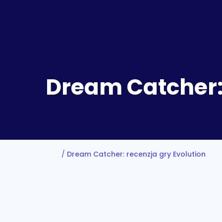
Dream Catcher: 
Bez Depozytu
Sweet Bonanza
Koszykówkę
Nowe Kasyna
Martin Casino
Call of Duty
Prz
Liv
Bonus Cashback
Gates of Olympus
Boks
Najlepsze Kasyna Online
SpinBetter
CS GO
Trus
Liv
Darmowe spiny
Big Bass Splash
Piłkę Nożną
Mobilne Kasyno
22Casino
Dota 2
Eco
Liv
Darmowe zakłady
5 Lions Megaways
Formule 1
Szybkie Wypłaty
Azurslot
League of L
Pay
Liv
Gates of Olympus 1000
Golf
Automaty Online
Safe Casino
Overwatch
Skrill
Swe
Wolf Gold
Tenis
Starcraft 2
Nete
Liv
Dream Catcher: recenzja gry Evolution
Great Rhino Megaways
UFC
Boo
Diamond Explosion 7s
Sug