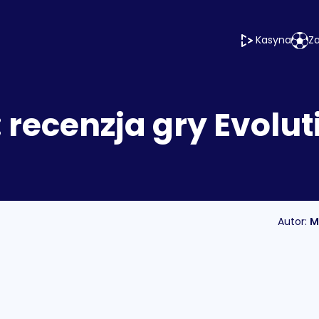
Kasyna
Z
recenzja gry Evolut
elewy24
e Crazy Time
O Nas
Vulkan Vegas
Lunubet
Cookies
GG Bet
Lightning Roulette
tly
e Funky Time
Kontakt
Plyaio
Velobet
Oswiadczenie
Verde Casino
Exclusive Roulette
Payz
e Mega Wheel
Aktualności
Lemon Casino
ivibet
Prywatnosci
HitNspin
Red Door Roulette
egends
safecard
e Monopoly
Novajackpot
GG Bet Casino
Regulamin
ICE Casino
Mega Roulette
et Bonanza Candyland
Lolo.bet
Power Up Roulette
ller
e Speed Baccarat
XXXtreme Lightning Roulette
Autor:
M
k of Aztec
ar Rush