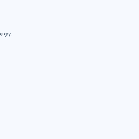
ę gry.