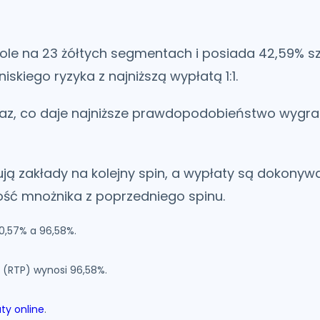
a kole na 23 żółtych segmentach i posiada 42,59% 
iskiego ryzyka z najniższą wypłatą 1:1.
 raz, co daje najniższe prawdopodobieństwo wygr
ują zakłady na kolejny spin, a wypłaty są dokonyw
ć mnożnika z poprzedniego spinu.
,57% a 96,58%.
 (RTP) wynosi 96,58%.
y online
.