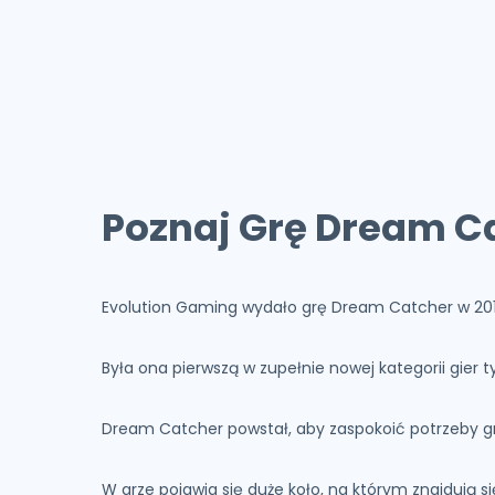
Poznaj Grę Dream C
Evolution Gaming wydało grę Dream Catcher w 201
Była ona pierwszą w zupełnie nowej kategorii gie
Dream Catcher powstał, aby zaspokoić potrzeby gr
W grze pojawia się duże koło, na którym znajdują 