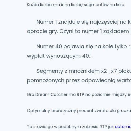
Każda liczba ma inną liczbę segmentów na kole:
Numer 1 znajduje się najczęściej n
obrocie gry. Czyni to numer 1 zakładem n
Numer 40 pojawia się na kole tylko
wypłat wynoszącym 40:1.
Segmenty z mnożnikiem x2 i x7 blok
pomnożonych przez odpowiednią wartoś
Gra Dream Catcher ma RTP na poziomie między 90
Optymalny teoretyczny procent zwrotu dla gracza
To stawia go w podobnym zakresie RTP jak
automat