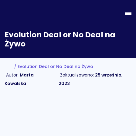
Evolution Deal or No Deal na
Żywo
Evolution Deal or No Deal na Żywo
Autor:
Marta
Zaktualizowano:
25 września,
e
Kowalska
2023
herów
et
t
g
e
t
u
e
e