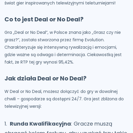
świat gier inspirowanych telewizyjnymi teleturniejami!
Co to jest Deal or No Deal?
Gra „Deal or No Deal”, w Polsce znana jako „Grasz czy nie
grasz?”, została stworzona przez firmę Evolution.
Charakteryzuje się intensywną rywalizacją i emocjami,
gdzie ważne są odwaga i determinacja. Ciekawostką jest
fakt, że RTP tej gry wynosi 95,42%.
Jak działa Deal or No Deal?
W Deal or No Deal, możesz dołączyć do gry w dowolnej
chwili – gospodarze są dostępni 24/7. Gra jest zbliżona do
telewizyjnej wersji:
Runda Kwalifikacyjna
: Gracze muszą