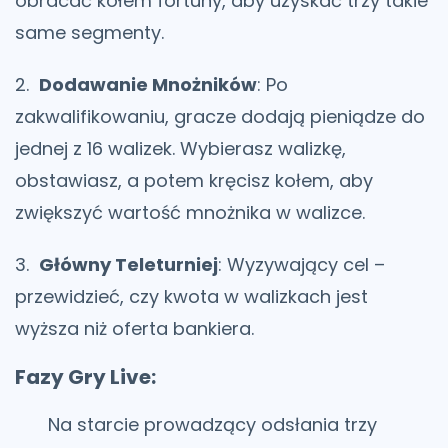
obracać kołem fortuny, aby uzyskać trzy takie
same segmenty.
Dodawanie Mnożników
: Po
zakwalifikowaniu, gracze dodają pieniądze do
jednej z 16 walizek. Wybierasz walizkę,
obstawiasz, a potem kręcisz kołem, aby
zwiększyć wartość mnożnika w walizce.
Główny Teleturniej
: Wyzywający cel –
przewidzieć, czy kwota w walizkach jest
wyższa niż oferta bankiera.
Fazy Gry Live:
Na starcie prowadzący odsłania trzy