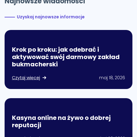
Najnowsze wiadomości
Uzyskaj najnowsze informacje
Krok po kroku: jak odebrać i
aktywować swój darmowy zakład
bukmacherski
Czytaj więcej
maj 18, 2026
Kasyna online na żywo o dobrej
reputacji