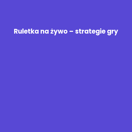
Ruletka na żywo – strategie gry