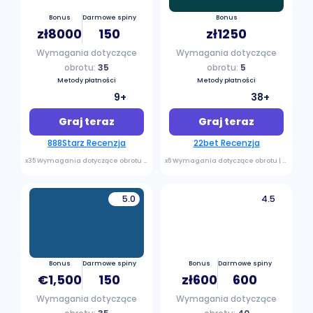
Bonus
Darmowe spiny
Bonus
zł8000
150
zł1250
Wymagania dotyczące
Wymagania dotyczące
obrotu:
35
obrotu:
5
Metody płatności
Metody płatności
9+
38+
Graj teraz
Graj teraz
888Starz Recenzja
22bet Recenzja
x35 Wymagania dotyczące obrotu | Warunki: (18+ | Tylko nowi gracze) |
Obowiązują w
x5 Wymagania dotyczące obrotu | 18 + | Tylko nowi klienci |
5.0
4.5
Bonus
Darmowe spiny
Bonus
Darmowe spiny
€1,500
150
zł600
600
Wymagania dotyczące
Wymagania dotyczące