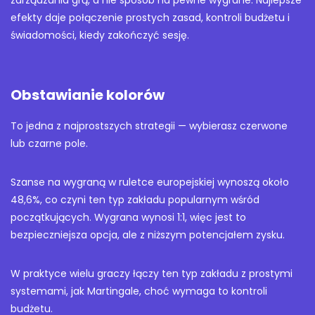
zarządzania grą, a nie sposób na pewne wygrane. Najlepsze
efekty daje połączenie prostych zasad, kontroli budżetu i
świadomości, kiedy zakończyć sesję.
Obstawianie kolorów
To jedna z najprostszych strategii — wybierasz czerwone
lub czarne pole.
Szanse na wygraną w ruletce europejskiej wynoszą około
48,6%, co czyni ten typ zakładu popularnym wśród
początkujących. Wygrana wynosi 1:1, więc jest to
bezpieczniejsza opcja, ale z niższym potencjałem zysku.
W praktyce wielu graczy łączy ten typ zakładu z prostymi
systemami, jak Martingale, choć wymaga to kontroli
budżetu.