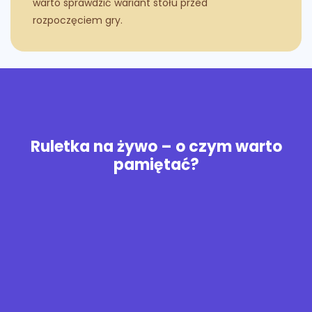
warto sprawdzić wariant stołu przed
rozpoczęciem gry.
Ruletka na żywo – o czym warto
pamiętać?