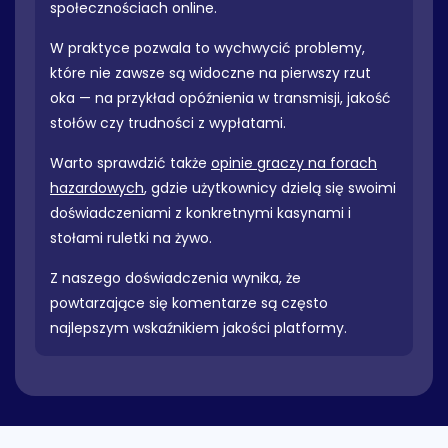
społecznościach online.
W praktyce pozwala to wychwycić problemy,
które nie zawsze są widoczne na pierwszy rzut
oka — na przykład opóźnienia w transmisji, jakość
stołów czy trudności z wypłatami.
Warto sprawdzić także
opinie graczy na forach
hazardowych
, gdzie użytkownicy dzielą się swoimi
doświadczeniami z konkretnymi kasynami i
stołami ruletki na żywo.
Z naszego doświadczenia wynika, że
powtarzające się komentarze są często
najlepszym wskaźnikiem jakości platformy.