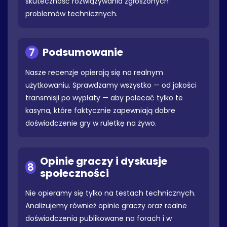
skuteczność rozwiązywania zgłoszonych
problemów technicznych.
7
Podsumowanie
Nasze recenzje opierają się na realnym
użytkowaniu. Sprawdzamy wszystko — od jakości
transmisji po wypłaty — aby polecać tylko te
kasyna, które faktycznie zapewniają dobre
doświadczenie gry w ruletkę na żywo.
Opinie graczy i dyskusje
8
społeczności
Nie opieramy się tylko na testach technicznych.
Analizujemy również opinie graczy oraz realne
doświadczenia publikowane na forach i w