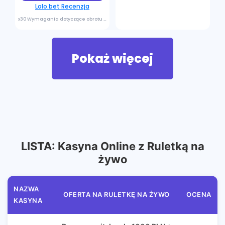
Lolo.bet Recenzja
x30 Wymagania dotyczące obrotu | 18 + | Tylko nowi klienci |
Obowiązują warunki i z
Pokaż więcej
LISTA: Kasyna Online z Ruletką na
żywo
NAZWA
OFERTA NA RULETKĘ NA ŻYWO
OCENA
KASYNA