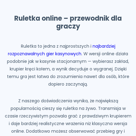
Ruletka online – przewodnik dla
graczy
Ruletka to jedna z najprostszych i
najbardziej
rozpoznawalnych gier kasynowych
. W wersji online działa
podobnie jak w kasynie stacjonarnym — wybierasz zakład,
krupier kręci kołem, a wynik decyduje o wygranej. Dzięki
temu gra jest łatwa do zrozumienia nawet dla osób, które
dopiero zaczynają.
Z naszego doświadczenia wynika, że największą
popularnością cieszy się ruletka na żywo. Transmisja w
czasie rzeczywistym pozwala grać z prawdziwym krupierem
i daje bardziej realistyczne wrażenia niż klasyczna wersja
online. Dodatkowo możesz obserwować przebieg gry i