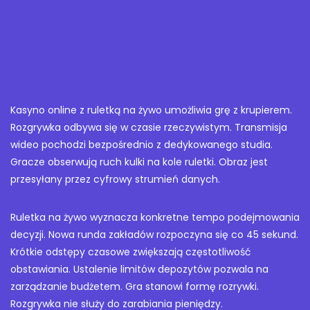
Kasyno online z ruletką na żywo umożliwia grę z krupierem.
Rozgrywka odbywa się w czasie rzeczywistym. Transmisja
wideo pochodzi bezpośrednio z dedykowanego studia.
Gracze obserwują ruch kulki na kole ruletki. Obraz jest
przesyłany przez cyfrowy strumień danych.
Ruletka na żywo wyznacza konkretne tempo podejmowania
decyzji. Nowa runda zakładów rozpoczyna się co 45 sekund.
Krótkie odstępy czasowe zwiększają częstotliwość
obstawiania. Ustalenie limitów depozytów pozwala na
zarządzanie budżetem. Gra stanowi formę rozrywki.
Rozgrywka nie służy do zarabiania pieniędzy.