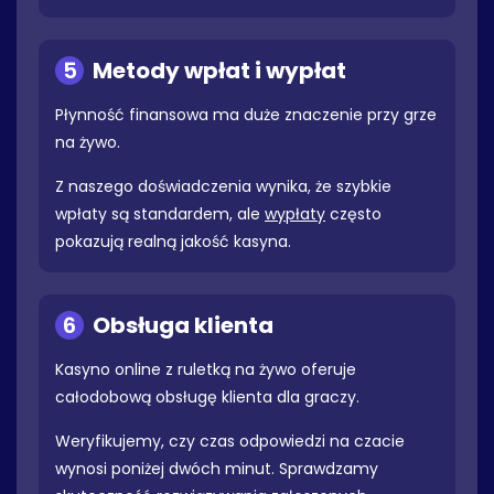
5
Metody wpłat i wypłat
Płynność finansowa ma duże znaczenie przy grze
na żywo.
Z naszego doświadczenia wynika, że szybkie
wpłaty są standardem, ale
wypłaty
często
pokazują realną jakość kasyna.
6
Obsługa klienta
Kasyno online z ruletką na żywo oferuje
całodobową obsługę klienta dla graczy.
Weryfikujemy, czy czas odpowiedzi na czacie
wynosi poniżej dwóch minut. Sprawdzamy