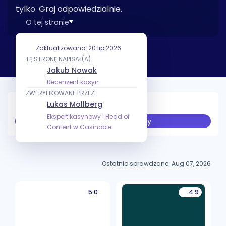
t
r
tylko. Graj odpowiedzialnie.
e
O tej stronie
e
Zaktualizowano: 20 lip 2026
p
TĘ STRONĘ NAPISAŁ(A):
e
Jakub Nowak
me
Recenzent kasyn
ZWERYFIKOWANE PRZEZ:
g
Lukas Mollberg
Casino Selections
e
Ekspert kasynowy | Head of
Najlepiej Oceniany
Content w Casinoble
Ostatnio sprawdzane: Aug 07, 2026
5.0
4.9