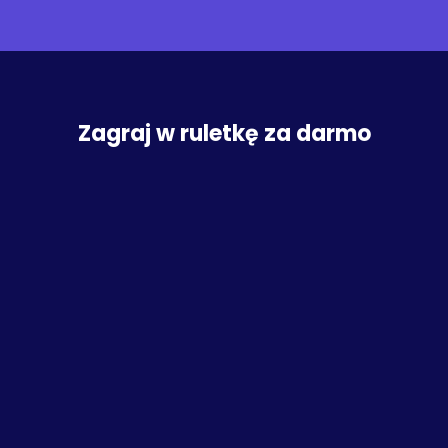
Zagraj w ruletkę za darmo