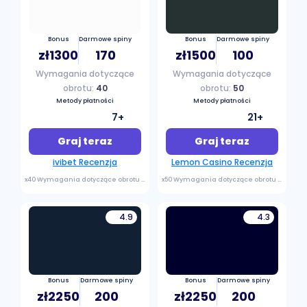
Bonus
Darmowe spiny
Bonus
Darmowe spiny
zł1300
170
zł1500
100
Wymagania dotyczące
Wymagania dotyczące
obrotu:
40
obrotu:
50
Metody płatności
Metody płatności
7+
21+
Graj teraz
Graj teraz
ivibet Recenzja
Lemon Casino Recenzja
x40 Wymagania dotyczące obrotu | 18 + | Tylko nowi klienci |
Obowiązują warunki i z
x50 Wymagania dotyczące obrotu | 18 + | Tylko nowi klienci |
4.9
4.3
Bonus
Darmowe spiny
Bonus
Darmowe spiny
zł2250
200
zł2250
200