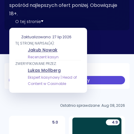
t
r
spośród najlepszych ofert poniżej. Obowiązuje
e
18+.
O tej stronie
e
p
Zaktualizowano: 27 lip 2026
e
TĘ STRONĘ NAPISAŁ(A):
me
Jakub Nowak
g
Recenzent kasyn
e
ZWERYFIKOWANE PRZEZ:
Lukas Mollberg
Casino Selections
Ekspert kasynowy | Head of
Najlepiej Oceniany
Content w Casinoble
Ostatnio sprawdzane: Aug 08, 2026
5.0
4.9