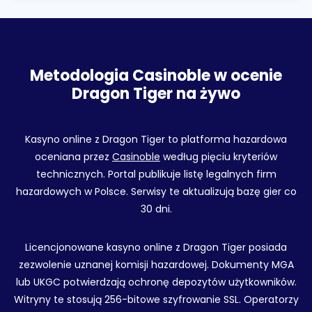
Metodologia Casinoble w ocenie
Dragon Tiger na żywo
Kasyno online z Dragon Tiger to platforma hazardowa
oceniana przez
Casinoble
według pięciu kryteriów
technicznych. Portal publikuje listę legalnych firm
hazardowych w Polsce. Serwisy te aktualizują bazę gier co
30 dni.
Licencjonowane kasyno online z Dragon Tiger posiada
zezwolenie uznanej komisji hazardowej. Dokumenty MGA
lub UKGC potwierdzają ochronę depozytów użytkowników.
Witryny te stosują 256-bitowe szyfrowanie SSL. Operatorzy