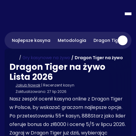
Najlepsze kasyna
Metodologia
Dragon Tiger
Ev
Gry kasynowe na żywo
Dragon Tiger na żywo
Dragon Tiger na żywo
Lista 2026
e
herów
Jakub Nowak
| Recenzent kasyn
Zaktualizowano: 27 lip 2026
Nasz zespół ocenił kasyna online z Dragon Tiger
et
t
w Polsce, by wskazać graczom najlepsze opcje.
g
Po przetestowaniu 55+ kasyn, 888Starz jako lider
e
t
u
oferuje bonus do zł8000 i ocenę 5/5 w lipcu 2026.
e
e
Zagraj w Dragon Tiger już dziś, wybierając