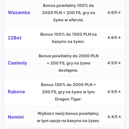
Bonus powitalny 100% do
Wazamba
2000 PLN + 200 FS, gry na
4.6/5 ⭐️
żywo w ofercie.
Bonus 100% do 1500 PLN na
22Bet
4.6/5 ⭐️
kasyno na żywo.
Bonus powitalny do 2000 PLN
Casinoly
+ 200 FS, gry na żywo
4.5/5 ⭐️
dostępne.
Bonus 100% do 2000 PLN +
Rabona
200 FS, gry na żywo w tym
4.5/5 ⭐️
Dragon Tiger.
Wybierz swój bonus powitalny,
Nomini
4.4/5 ⭐️
w tym opcje na kasyno na żywo.