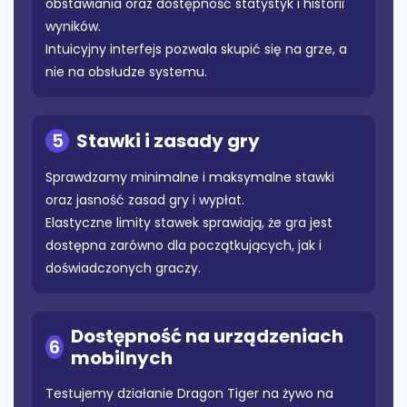
obstawiania oraz dostępność statystyk i historii
wyników.
Intuicyjny interfejs pozwala skupić się na grze, a
nie na obsłudze systemu.
5
Stawki i zasady gry
Sprawdzamy minimalne i maksymalne stawki
oraz jasność zasad gry i wypłat.
Elastyczne limity stawek sprawiają, że gra jest
dostępna zarówno dla początkujących, jak i
doświadczonych graczy.
Dostępność na urządzeniach
6
mobilnych
Testujemy działanie Dragon Tiger na żywo na