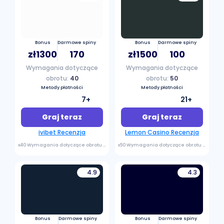
Bonus
Darmowe spiny
Bonus
Darmowe spiny
zł1300
170
zł1500
100
Wymagania dotyczące
Wymagania dotyczące
obrotu:
40
obrotu:
50
Metody płatności
Metody płatności
7+
21+
Graj teraz
Graj teraz
ivibet Recenzja
Lemon Casino Recenzja
x40 Wymagania dotyczące obrotu | 18 + | Tylko nowi klienci |
Obowiązują warunki i z
x50 Wymagania dotyczące obrotu | 18 + | Tylko nowi klienci |
4.9
4.3
Bonus
Darmowe spiny
Bonus
Darmowe spiny