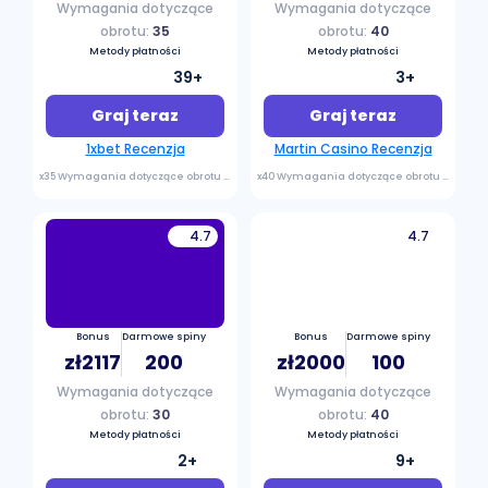
Wymagania dotyczące
Wymagania dotyczące
obrotu:
35
obrotu:
40
Metody płatności
Metody płatności
39+
3+
Graj teraz
Graj teraz
1xbet Recenzja
Martin Casino Recenzja
x35 Wymagania dotyczące obrotu | 18 + | New customers only |
Obowiązują warunki 
x40 Wymagania dotyczące obrotu | 18+ |
Ob
4.7
4.7
Bonus
Darmowe spiny
Bonus
Darmowe spiny
zł2117
200
zł2000
100
Wymagania dotyczące
Wymagania dotyczące
obrotu:
30
obrotu:
40
Metody płatności
Metody płatności
2+
9+