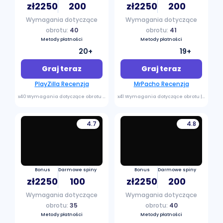
zł2250
200
zł2250
200
Wymagania dotyczące
Wymagania dotyczące
obrotu:
40
obrotu:
41
Metody płatności
Metody płatności
20+
19+
Graj teraz
Graj teraz
PlayZilla Recenzja
MrPacho Recenzja
x40 Wymagania dotyczące obrotu | 18 + | Tylko nowi klienci |
Obowiązują warunki i z
x41 Wymagania dotyczące obrotu | 18 + | Tylko nowi klienci |
4.7
4.8
Bonus
Darmowe spiny
Bonus
Darmowe spiny
zł2250
100
zł2250
200
Wymagania dotyczące
Wymagania dotyczące
obrotu:
35
obrotu:
40
Metody płatności
Metody płatności