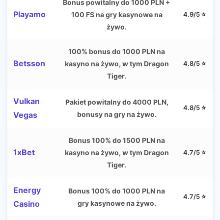
Bonus powitalny do 1000 PLN +
Playamo
100 FS na gry kasynowe na
4.9/5 ⭐️
żywo.
100% bonus do 1000 PLN na
Betsson
kasyno na żywo, w tym Dragon
4.8/5 ⭐️
Tiger.
Vulkan
Pakiet powitalny do 4000 PLN,
4.8/5 ⭐️
Vegas
bonusy na gry na żywo.
Bonus 100% do 1500 PLN na
1xBet
kasyno na żywo, w tym Dragon
4.7/5 ⭐️
Tiger.
Energy
Bonus 100% do 1000 PLN na
4.7/5 ⭐️
Casino
gry kasynowe na żywo.