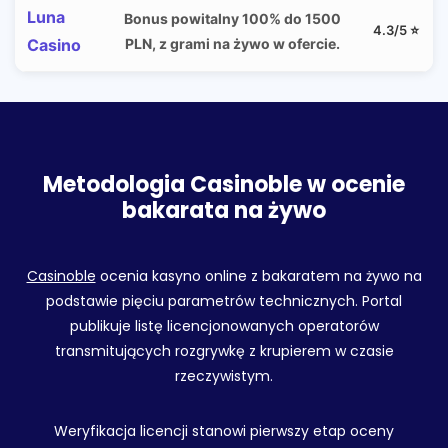
Luna
Bonus powitalny 100% do 1500
4.3/5 ⭐️
Casino
PLN, z grami na żywo w ofercie.
Metodologia Casinoble w ocenie
bakarata na żywo
Casinoble
ocenia kasyno online z bakaratem na żywo na
podstawie pięciu parametrów technicznych. Portal
publikuje listę licencjonowanych operatorów
transmitujących rozgrywkę z krupierem w czasie
rzeczywistym.
Weryfikacja licencji stanowi pierwszy etap oceny