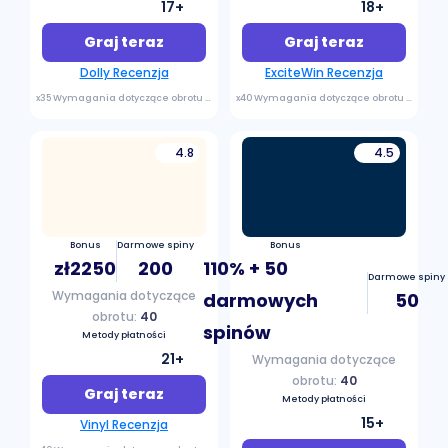
17+
18+
Graj teraz
Graj teraz
Dolly Recenzja
ExciteWin Recenzja
x35 Wymagania dotyczące obrotu | 18 + | Tylko nowi klienci |
Obowiązują warunki i za
x40 Wymagania dotyczące obrotu | 18 + | Tylko nowi klienci |
4.8
4.5
Bonus
Darmowe spiny
Bonus
zł2250
200
110% + 50
Darmowe spiny
Wymagania dotyczące
darmowych
50
obrotu:
40
spinów
Metody płatności
21+
Wymagania dotyczące
obrotu:
40
Graj teraz
Metody płatności
15+
Vinyl Recenzja