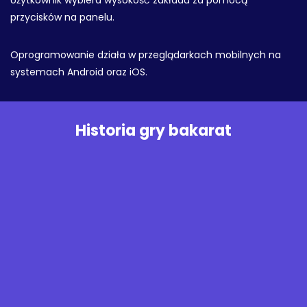
Użytkownik wybiera wysokość zakładu za pomocą
przycisków na panelu.
Oprogramowanie działa w przeglądarkach mobilnych na
systemach Android oraz iOS.
Historia gry bakarat