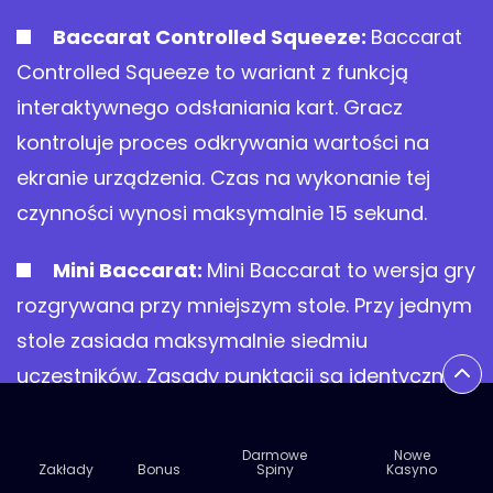
Baccarat Controlled Squeeze:
Baccarat
Controlled Squeeze to wariant z funkcją
interaktywnego odsłaniania kart. Gracz
kontroluje proces odkrywania wartości na
ekranie urządzenia. Czas na wykonanie tej
czynności wynosi maksymalnie 15 sekund.
Mini Baccarat:
Mini Baccarat to wersja gry
rozgrywana przy mniejszym stole. Przy jednym
stole zasiada maksymalnie siedmiu
uczestników. Zasady punktacji są identyczne
jak w klasycznej wersji gry.
Darmowe
Nowe
Live Dragon Tiger:
Live Dragon Tiger to
Zakłady
Bonus
Spiny
Kasyno