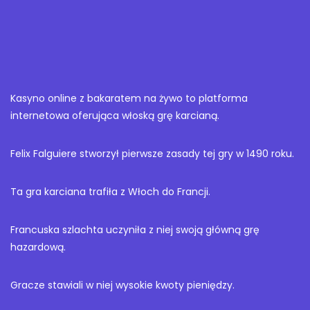
Kasyno online z bakaratem na żywo to platforma
internetowa oferująca włoską grę karcianą.
Felix Falguiere stworzył pierwsze zasady tej gry w 1490 roku.
Ta gra karciana trafiła z Włoch do Francji.
Francuska szlachta uczyniła z niej swoją główną grę
hazardową.
Gracze stawiali w niej wysokie kwoty pieniędzy.