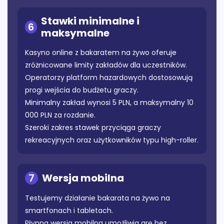
Stawki minimalne i
6
maksymalne
Kasyno online z bakaratem na żywo oferuje
zróżnicowane limity zakładów dla uczestników.
Operatorzy platform hazardowych dostosowują
progi wejścia do budżetu graczy.
Minimalny zakład wynosi 5 PLN, a maksymalny 10
000 PLN za rozdanie.
Szeroki zakres stawek przyciąga graczy
rekreacyjnych oraz użytkowników typu high-roller.
7
Wersja mobilna
Testujemy działanie bakarata na żywo na
smartfonach i tabletach.
Płynna wersja mobilna umożliwia grę bez