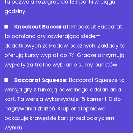
ta pozwala rozegrać do 133 partii w ciągu
godziny.
Knockout Baccarat:
Knockout Baccarat
to odmiana gry zawierająca siedem
dodatkowych zakładów bocznych. Zakłady te
oferują kursy wypłat do 7:1. Gracze otrzymują
wypłaty za trafne wybranie sumy punktów.
Baccarat Squeeze:
Baccarat Squeeze to
wersja gry z funkcją powolnego odsłaniania
kart. Ta wersja wykorzystuje 15 kamer HD do
nagrywania zbliżeń. Krupier stopniowo
pokazuje krawędzie kart przed odkryciem
wyniku.