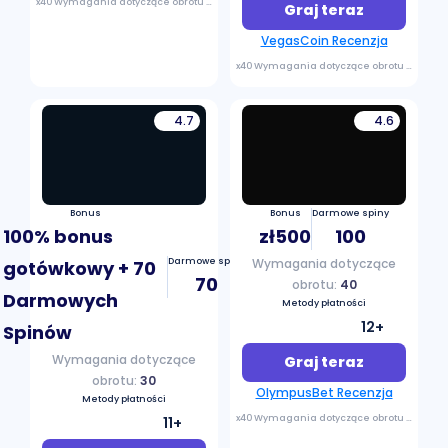
x40 Wymagania dotyczące obrotu | 18 + | Tylko nowi klienci |
Obowiązują warunki i z
Graj teraz
VegasCoin Recenzja
x40 Wymagania dotyczące obrotu | 18 + | Tylko nowi klienci |
4.7
4.6
Bonus
Bonus
Darmowe spiny
100% bonus
zł500
100
Darmowe spiny
Wymagania dotyczące
gotówkowy + 70
70
obrotu:
40
Darmowych
Metody płatności
12+
Spinów
Wymagania dotyczące
Graj teraz
obrotu:
30
OlympusBet Recenzja
Metody płatności
x40 Wymagania dotyczące obrotu | 18 + | Tylko nowi klienci |
11+