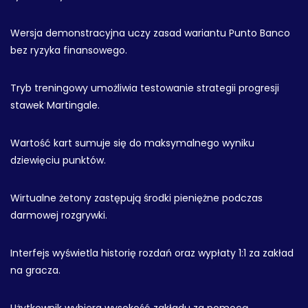
Wersja demonstracyjna uczy zasad wariantu Punto Banco
bez ryzyka finansowego.
Tryb treningowy umożliwia testowanie strategii progresji
stawek Martingale.
Wartość kart sumuje się do maksymalnego wyniku
dziewięciu punktów.
Wirtualne żetony zastępują środki pieniężne podczas
darmowej rozgrywki.
Interfejs wyświetla historię rozdań oraz wypłaty 1:1 za zakład
na gracza.