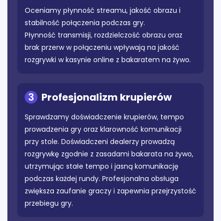
Oceniamy płynność streamu, jakość obrazu i
stabilność połączenia podczas gry.
Płynność transmisji, rozdzielczość obrazu oraz
brak przerw w połączeniu wpływają na jakość
rozgrywki w kasynie online z bakaratem na żywo.
3
Profesjonalizm krupierów
Sprawdzamy doświadczenie krupierów, tempo
prowadzenia gry oraz klarowność komunikacji
przy stole. Doświadczeni dealerzy prowadzą
rozgrywkę zgodnie z zasadami bakarata na żywo,
utrzymując stałe tempo i jasną komunikację
podczas każdej rundy. Profesjonalna obsługa
zwiększa zaufanie graczy i zapewnia przejrzystość
przebiegu gry.