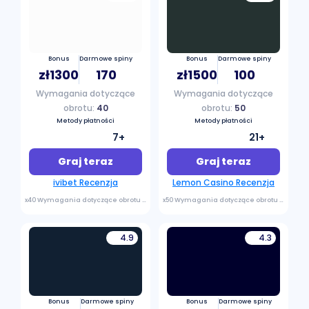
Bonus
Darmowe spiny
Bonus
Darmowe spiny
zł1300
170
zł1500
100
Wymagania dotyczące
Wymagania dotyczące
obrotu:
40
obrotu:
50
Metody płatności
Metody płatności
7+
21+
Graj teraz
Graj teraz
ivibet Recenzja
Lemon Casino Recenzja
x40 Wymagania dotyczące obrotu | 18 + | Tylko nowi klienci |
Obowiązują warunki i z
x50 Wymagania dotyczące obrotu | 18 + | Tylko nowi klienci |
4.9
4.3
Bonus
Darmowe spiny
Bonus
Darmowe spiny