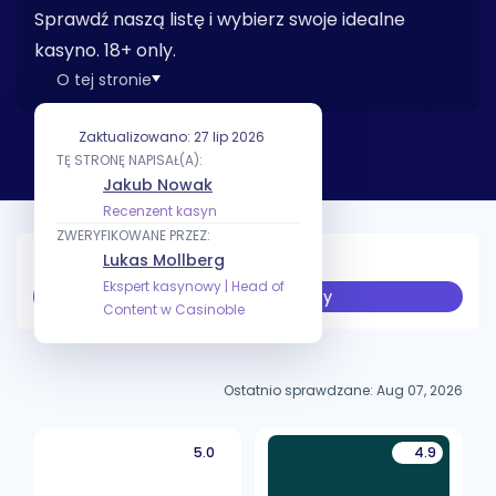
t
r
Sprawdź naszą listę i wybierz swoje idealne
e
kasyno. 18+ only.
O tej stronie
e
p
Zaktualizowano: 27 lip 2026
e
TĘ STRONĘ NAPISAŁ(A):
me
Jakub Nowak
g
Recenzent kasyn
e
ZWERYFIKOWANE PRZEZ:
Lukas Mollberg
Casino Selections
Ekspert kasynowy | Head of
Najlepiej Oceniany
Content w Casinoble
Ostatnio sprawdzane: Aug 07, 2026
5.0
4.9