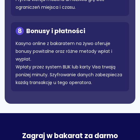
ograniczeń miejsca i czasu.
8
Bonusy i płatności
Kasyno online z bakaratem na żywo oferuje
bonusy powitalne oraz różne metody wpłat i
wypłat.
Wpłaty przez system BLIK lub karty Visa trwają
poniżej minuty. Szyfrowanie danych zabezpiecza
każdą transakcję u tego operatora.
Zagraj w bakarat za darmo