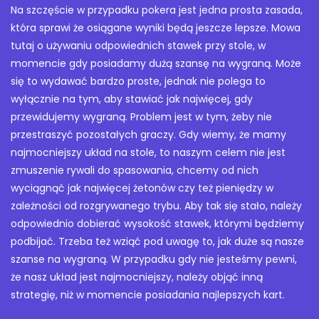
Na szczęście w przypadku pokera jest jedna prosta zasada,
która sprawi że osiągane wyniki będą jeszcze lepsze. Mowa
tutaj o używaniu odpowiednich stawek przy stole, w
momencie gdy posiadamy dużą szansę na wygraną. Może
się to wydawać bardzo proste, jednak nie polega to
wyłącznie na tym, aby stawiać jak najwięcej, gdy
przewidujemy wygraną. Problem jest w tym, żeby nie
przestraszyć pozostałych graczy. Gdy wiemy, że mamy
najmocniejszy układ na stole, to naszym celem nie jest
zmuszenie rywali do spasowania, chcemy od nich
wyciągnąć jak najwięcej żetonów czy też pieniędzy w
zależności od rozgrywanego trybu. Aby tak się stało, należy
odpowiednio dobierać wysokość stawek, którymi będziemy
podbijać. Trzeba też wziąć pod uwagę to, jak duże są nasze
szanse na wygraną. W przypadku gdy nie jesteśmy pewni,
że nasz układ jest najmocniejszy, należy objąć inną
strategię, niż w momencie posiadania najlepszych kart.