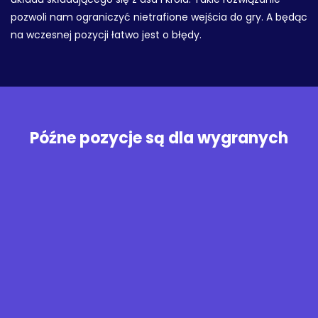
pozwoli nam ograniczyć nietrafione wejścia do gry. A będąc
na wczesnej pozycji łatwo jest o błędy.
Późne pozycje są dla wygranych