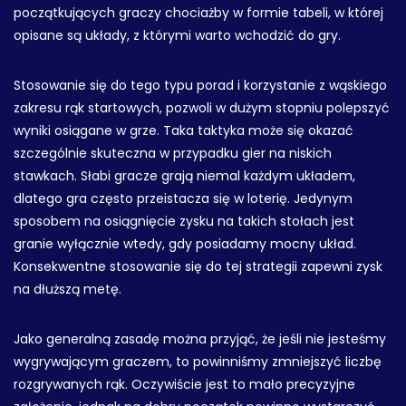
początkujących graczy chociażby w formie tabeli, w której
opisane są układy, z którymi warto wchodzić do gry.
Stosowanie się do tego typu porad i korzystanie z wąskiego
zakresu rąk startowych, pozwoli w dużym stopniu polepszyć
wyniki osiągane w grze. Taka taktyka może się okazać
szczególnie skuteczna w przypadku gier na niskich
stawkach. Słabi gracze grają niemal każdym układem,
dlatego gra często przeistacza się w loterię. Jedynym
sposobem na osiągnięcie zysku na takich stołach jest
granie wyłącznie wtedy, gdy posiadamy mocny układ.
Konsekwentne stosowanie się do tej strategii zapewni zysk
na dłuższą metę.
Jako generalną zasadę można przyjąć, że jeśli nie jesteśmy
wygrywającym graczem, to powinniśmy zmniejszyć liczbę
rozgrywanych rąk. Oczywiście jest to mało precyzyjne