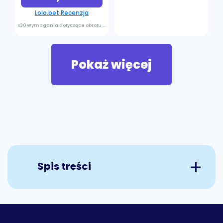
Lolo.bet Recenzja
x30 Wymagania dotyczące obrotu | 18 + | Tylko nowi klienci |
Obowiązują warunki i z
Pokaż więcej
Spis treści
Porady dotyczące Texas Holdem