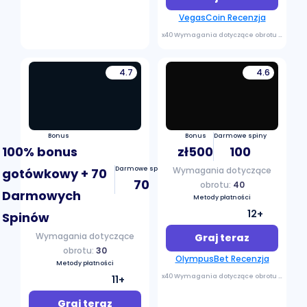
VegasCoin Recenzja
x40 Wymagania dotyczące obrotu | 18 + | Tylko nowi klienci |
4.7
4.6
Bonus
Bonus
Darmowe spiny
100% bonus
zł500
100
Darmowe spiny
Wymagania dotyczące
gotówkowy + 70
70
obrotu:
40
Darmowych
Metody płatności
12+
Spinów
Wymagania dotyczące
Graj teraz
obrotu:
30
OlympusBet Recenzja
Metody płatności
x40 Wymagania dotyczące obrotu | 18 + | Tylko nowi klienci |
11+
Graj teraz