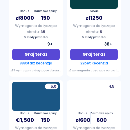
Bonus
Darmowe spiny
Bonus
zł8000
150
zł1250
Wymagania dotyczące
Wymagania dotyczące
obrotu:
35
obrotu:
5
Metody płatności
Metody płatności
9+
38+
Graj teraz
Graj teraz
888Starz Recenzja
22bet Recenzja
x35 Wymagania dotyczące obrotu | Warunki: (18+ | Tylko nowi gracze) |
Obowiązują w
x5 Wymagania dotyczące obrotu | 18 + | Tylko nowi klienci |
5.0
4.5
Bonus
Darmowe spiny
Bonus
Darmowe spiny
€1,500
150
zł600
600
Wymagania dotyczące
Wymagania dotyczące