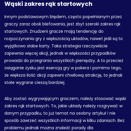
Wąski zakres rąk startowych
Innym podstawowym błędem, często popełnianym przez
graczy zaraz obok blefowania, jest zbyt szeroki zakres rąk
startowych. Znudzeni gracze mają tendencję do
rozpoczynania gry z większością układów, nawet jeśli są to
wyjątkowo słabe karty. Taka strategia rzeczywiście
zapewnia więcej akcji, jednak w większości przypadków
prowadzi do przegrania wszystkich pieniędzy. A to przecież
osiąganie zysku jest esencją gry w pokera i pomimo tego,
że większa ilość akcji zapewni chwilową atrakcję, to jednak
stałe wygrane cieszą bardziej.
Aby zostać wygrywającym graczem, należy stosować wąski
zakres rąk startowych. To, jakie układy należy rozgrywać w
danym przypadku, to już temat na osobny artykuł i nie
sposób zawrzeć wszystkich informacji w kilku zdaniach. Bez
problemu jednak można znaleźć porady dla