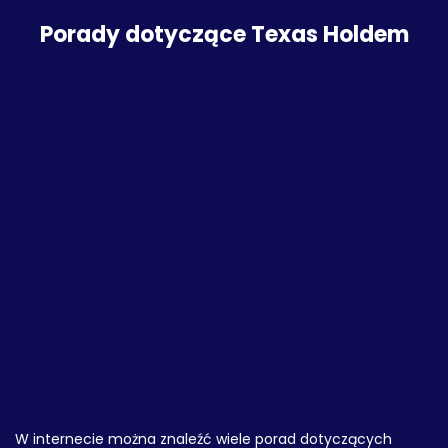
Porady dotyczące Texas Holdem
Późne pozycje są dla wygranych
Podejmuj dobre decyzje
Prosta formuła na wygrane
Podsumowanie
W internecie można znaleźć wiele porad dotyczących