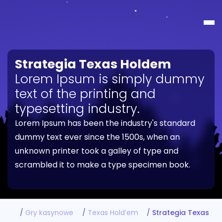
Strategia Texas Holdem
Lorem Ipsum is simply dummy
text of the printing and
typesetting industry.
Lorem Ipsum has been the industry's standard
e
dummy text ever since the 1500s, when an
herów
unknown printer took a galley of type and
et
scrambled it to make a type specimen book.
t
g
e
t
u
e
Gry kasynowe
Texas Hold’em
Strategia Texas
e