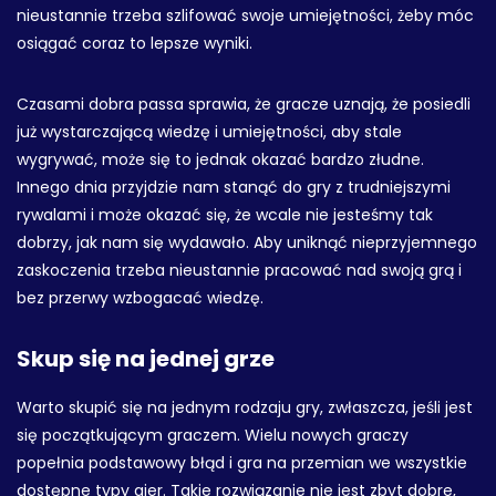
nieustannie trzeba szlifować swoje umiejętności, żeby móc
osiągać coraz to lepsze wyniki.
Czasami dobra passa sprawia, że gracze uznają, że posiedli
już wystarczającą wiedzę i umiejętności, aby stale
wygrywać, może się to jednak okazać bardzo złudne.
Innego dnia przyjdzie nam stanąć do gry z trudniejszymi
rywalami i może okazać się, że wcale nie jesteśmy tak
dobrzy, jak nam się wydawało. Aby uniknąć nieprzyjemnego
zaskoczenia trzeba nieustannie pracować nad swoją grą i
bez przerwy wzbogacać wiedzę.
Skup się na jednej grze
Warto skupić się na jednym rodzaju gry, zwłaszcza, jeśli jest
się początkującym graczem. Wielu nowych graczy
popełnia podstawowy błąd i gra na przemian we wszystkie
dostępne typy gier. Takie rozwiązanie nie jest zbyt dobre,