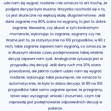
uda nam się wygrać rozdanie i nie oznacza to ani trochę, że
podjęta decyzja była słuszna. Wszystko rozchodzi się o to,
co jest skuteczne na większą skalę, długoterminowo. Jeśli
dane zagranie ma 80% szans na wygraną, to jest to dobre
zagranie. Nieważne, czy akurat w tym konkretnym
momencie, wykonując to zagranie, wygramy czy nie.
Ważne jest to, że statystycznie na 100 przypadków, w 80 z
nich, takie zagranie zapewni nam wygraną, co oznacza, że
w dłuższym okresie czasu podejmowanie takiej właśnie
decyzji zapewni nam zysk. Analogicznie sytuacja jest w
przypadku złej decyzji. Jeśli dany ruch ma 20% szans
powodzenia, ale jakimś cudem udało nam się wygrać
rozdanie, wykonując takie posunięcie, nie oznacza to
automatycznie, że była to dobra decyzja. W 80 na 100
przypadków takie samo zagranie sprawi, że przegramy,
łatwo więc wyciągnąć wnioski i zrozumieć, czym tak
naprawdę jest podejmowanie odpowiednich decyzji w
pokerze.