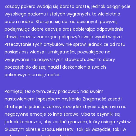
Zasady pokera wydają się bardzo proste, jednak osiągnięcie
wysokiego poziomu i stałych wygranych, to wieloletnia
praca i nauka. Stosując się do rad opisanych powyżej,
podejmując dobre decyzje oraz dobierając odpowiednie
stawki, możesz znacząco polepszyć swoje wyniki w grze.
Przeczytanie tych artykułów nie sprawi jednak, że od razu
posiądziesz wiedzę i umiejętności, pozwalające na
wygrywanie na najwyższych stawkach. Jest to dobry
początek do dalszej nauki i doskonalenia swoich
pokerowych umiejętności.
Pamiętaj też o tym, żeby pracować nad swoim
nastawieniem i sposobem myślenia. Znajomość zasad i
strategii to jedno, a zdrowy rozsądek i bycie odpornym na
negatywne emocje to inna sprawa. Oba te czynniki są
jednak konieczne, aby zostać graczem, który osiąga zyski w
dłuższym okresie czasu. Niestety , tak jak wszędzie, tak i w