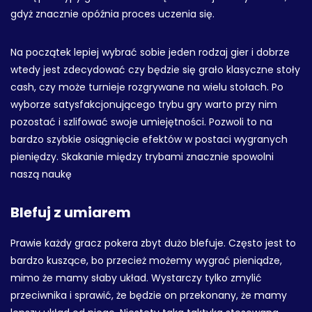
gdyż znacznie opóźnia proces uczenia się.
Na początek lepiej wybrać sobie jeden rodzaj gier i dobrze
wtedy jest zdecydować czy będzie się grało klasyczne stoły
cash, czy może turnieje rozgrywane na wielu stołach. Po
wyborze satysfakcjonującego trybu gry warto przy nim
pozostać i szlifować swoje umiejętności. Pozwoli to na
bardzo szybkie osiągnięcie efektów w postaci wygranych
pieniędzy. Skakanie między trybami znacznie spowolni
naszą naukę
Blefuj z umiarem
Prawie każdy gracz pokera zbyt dużo blefuje. Często jest to
bardzo kuszące, bo przecież możemy wygrać pieniądze,
mimo że mamy słaby układ. Wystarczy tylko zmylić
przeciwnika i sprawić, że będzie on przekonany, że mamy