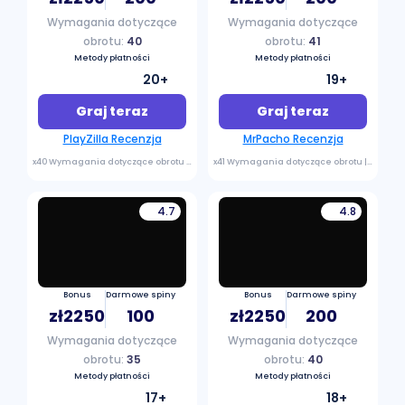
Wymagania dotyczące
Wymagania dotyczące
obrotu:
40
obrotu:
41
Metody płatności
Metody płatności
20+
19+
Graj teraz
Graj teraz
PlayZilla Recenzja
MrPacho Recenzja
x40 Wymagania dotyczące obrotu | 18 + | Tylko nowi klienci |
Obowiązują warunki i z
x41 Wymagania dotyczące obrotu | 18 + | Tylko nowi klienci |
4.7
4.8
Bonus
Darmowe spiny
Bonus
Darmowe spiny
zł2250
100
zł2250
200
Wymagania dotyczące
Wymagania dotyczące
obrotu:
35
obrotu:
40
Metody płatności
Metody płatności
17+
18+