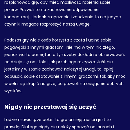
rozplanować grę, aby mieć możliwość robienia sobie
przerw. Pozwoli to na zachowanie odpowiedniej
koncentracji. Jednak zmęczenie i znudzenie to nie jedyne
czynniki mogące rozproszyć naszą uwagę.
Podczas gry wiele osób korzysta z czata i ucina sobie
pogawędki z innymi graczami. Nie ma w tym nic złego,
jednak warto pamiętać o tym, żeby dokładnie obserwować,
co dzieje się na stole i jak przebiega rozrywka. Jeśli nie
jesteśmy w stanie zachować należytej uwagi, to lepiej
odpuścić sobie czatowanie z innymi graczami, tak aby móc
w pełni się skupić na grze, co pozwoli na osiąganie dobrych
wyników.
Nigdy nie przestawaj się uczyć
Ludzie mawiają, że poker to gra umiejętności i jest to
prawdą. Dlatego nigdy nie należy spocząć na laurach i