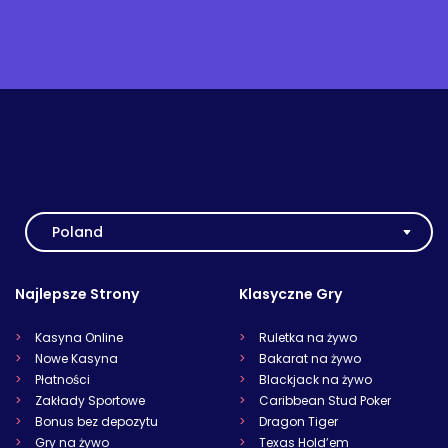
Poland
Najlepsze Strony
Klasyczne Gry
Kasyna Online
Ruletka na żywo
Nowe Kasyna
Bakarat na żywo
Płatności
Blackjack na żywo
Zakłady Sportowe
Caribbean Stud Poker
Bonus bez depozytu
Dragon Tiger
Gry na żywo
Texas Hold’em