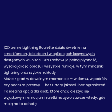
XXXtreme Lightning Roulette
działa świetnie na
smartfonach, tabletach i w aplikacjach kasynowych
dostępnych w Polsce. Gra zachowuje pełną płynność,
wysoką jakość obrazu i wszystkie funkcje, w tym mnożniki
Lightning oraz szybkie zakłady.
Możesz grać w dowolnym momencie — w domu, w podróży
czy podczas przerwy — bez utraty jakości i bez ograniczeń.
To idealna opcja dla osób, które chcą cieszyć się
wyjątkowymi emocjami ruletki na żywo zawsze wtedy, gdy
mają na to ochotę.