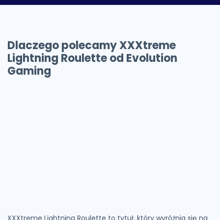
Dlaczego polecamy XXXtreme
Lightning Roulette od Evolution
Gaming
XXXtreme Lightning Roulette to tytuł, który wyróżnia się na