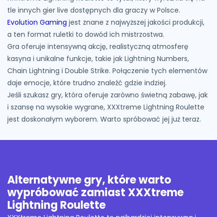
tle innych gier live dostępnych dla graczy w Polsce.
Evolution Gaming
jest znane z najwyższej jakości produkcji,
a ten format ruletki to dowód ich mistrzostwa.
Gra oferuje intensywną akcję, realistyczną atmosferę
kasyna i unikalne funkcje, takie jak Lightning Numbers,
Chain Lightning i Double Strike. Połączenie tych elementów
daje emocje, które trudno znaleźć gdzie indziej.
Jeśli szukasz gry, która oferuje zarówno świetną zabawę, jak
i szansę na wysokie wygrane, XXXtreme Lightning Roulette
jest doskonałym wyborem. Warto spróbować jej już teraz.
Alternatywne gry, które warto
wypróbować zamiast XXXtreme
Lightning Roulette