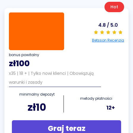
Hot
4.8 / 5.0
Betsson Recenzja
bonus powitalny
zł100
x35 | 18 + | Tylko nowi klienci |
Obowiązują
warunki i zasady
minimalny depozyt
metody płatności
zł10
12+
Graj teraz