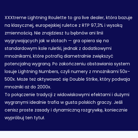
XXXtreme Lightning Roulette to gra live dealer, która bazuje
na klasycznej, europejskiej ruletce z RTP 97,3% i wysoką
zmiennością. Nie znajdziesz tu bębnów ani linii
wygrywających jak w slotach — gra opiera się na
standardowym kole ruletki, jednak z dodatkowymi
mnożnikami, które potrafią diametralnie zwiększyć
potencjalną wygraną. Po zakończeniu obstawiania system
losuje Lightning Numbers, czyli numery z mnożnikami 50x–
500x. Może też aktywować się Double Strike, który podwaja
mnożniki aż do 2000x.
To połączenie tradycji z widowiskowymi efektami i dużymi
wygranymi idealnie trafia w gusta polskich graczy. Jeśli
cenisz proste zasady i dynamiczną rozgrywkę, koniecznie
wypróbuj ten tytuł.