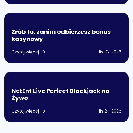
Zrób to, zanim odbierzesz bonus
kasynowy
Czytaj więcej
lis 02, 2025
NetEnt Live Perfect Blackjack na
Żywo
Czytaj więcej
lis 24, 2025