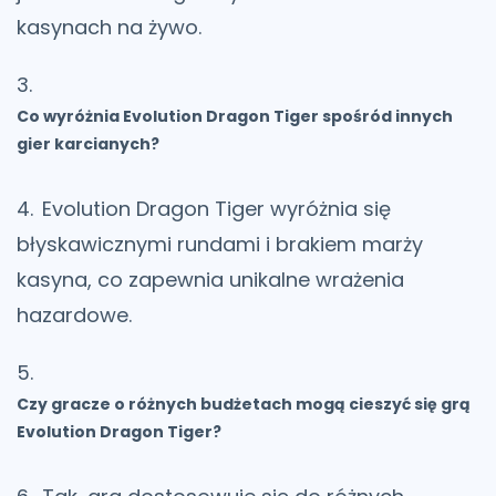
kasynach na żywo.
Co wyróżnia Evolution Dragon Tiger spośród innych
gier karcianych?
Evolution Dragon Tiger wyróżnia się
błyskawicznymi rundami i brakiem marży
kasyna, co zapewnia unikalne wrażenia
hazardowe.
Czy gracze o różnych budżetach mogą cieszyć się grą
Evolution Dragon Tiger?