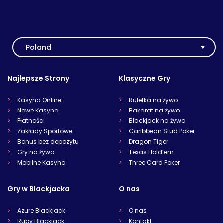
Poland
Najlepsze Strony
Klasyczne Gry
Kasyna Online
Ruletka na żywo
Nowe Kasyna
Bakarat na żywo
Płatności
Blackjack na żywo
Zakłady Sportowe
Caribbean Stud Poker
Bonus bez depozytu
Dragon Tiger
Gry na żywo
Texas Hold’em
Mobilne Kasyno
Three Card Poker
Gry w Blackjacka
O nas
Azure Blackjack
O nas
Ruby Blackjack
Kontakt