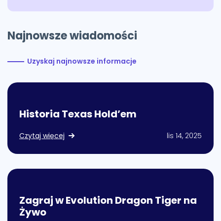
Najnowsze wiadomości
Uzyskaj najnowsze informacje
Historia Texas Hold’em
Czytaj więcej
lis 14, 2025
Zagraj w Evolution Dragon Tiger na
Żywo