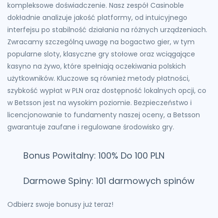
kompleksowe doświadczenie. Nasz zespół Casinoble
dokładnie analizuje jakość platformy, od intuicyjnego
interfejsu po stabilność działania na różnych urządzeniach.
Zwracamy szczególną uwagę na bogactwo gier, w tym
popularne sloty, klasyczne gry stołowe oraz wciągające
kasyno na żywo, które spełniają oczekiwania polskich
użytkowników. Kluczowe są również metody płatności,
szybkość wypłat w PLN oraz dostępność lokalnych opcji, co
w Betsson jest na wysokim poziomie. Bezpieczeństwo i
licencjonowanie to fundamenty naszej oceny, a Betsson
gwarantuje zaufane i regulowane środowisko gry.
Bonus Powitalny: 100% Do 100 PLN
Darmowe Spiny: 101 darmowych spinów
Odbierz swoje bonusy już teraz!