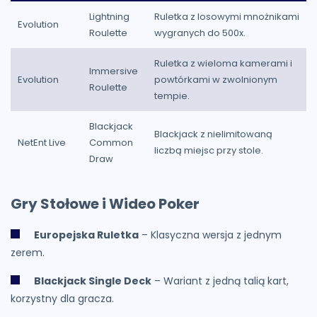
Lightning
Ruletka z losowymi mnożnikami
Evolution
Roulette
wygranych do 500x.
Ruletka z wieloma kamerami i
Immersive
Evolution
powtórkami w zwolnionym
Roulette
tempie.
Blackjack
Blackjack z nielimitowaną
NetEnt Live
Common
liczbą miejsc przy stole.
Draw
Gry Stołowe i Wideo Poker
Europejska Ruletka
– Klasyczna wersja z jednym
zerem.
Blackjack Single Deck
– Wariant z jedną talią kart,
korzystny dla gracza.