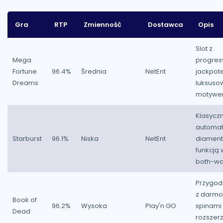
Gra
RTP
Zmienność
Dostawca
Opis
Slot z
Mega
progre
Fortune
96.4%
Średnia
NetEnt
jackpot
Dreams
luksus
motywe
Klasycz
automat
Starburst
96.1%
Niska
NetEnt
diament
funkcją 
both-wa
Przygod
z darm
Book of
96.2%
Wysoka
Play'n GO
spinami 
Dead
rozszer