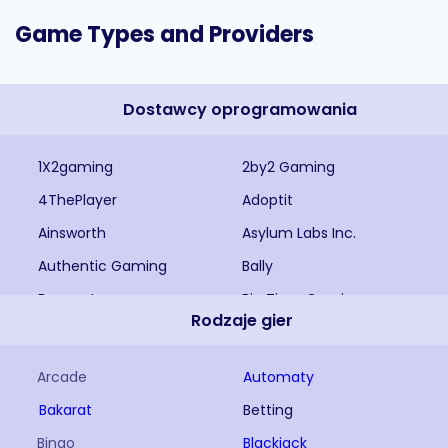
Game Types and Providers
Dostawcy oprogramowania
1X2gaming
2by2 Gaming
4ThePlayer
Adoptit
Ainsworth
Asylum Labs Inc.
Authentic Gaming
Bally
Barcrest
Big Time Gaming
Rodzaje gier
Blueprint
Booming Games
Bulletproof Games
CORE Gaming
Arcade
Automaty
Crazy Tooth Studio
Electric Elephant
Bakarat
Betting
ELK Studios
Evolution Gaming
Bingo
Blackjack