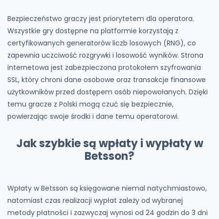
Bezpieczeństwo graczy jest priorytetem dla operatora.
Wszystkie gry dostępne na platformie korzystają z
certyfikowanych generatorów liczb losowych (RNG), co
zapewnia uczciwość rozgrywki i losowość wyników. Strona
internetowa jest zabezpieczona protokołem szyfrowania
SSL, który chroni dane osobowe oraz transakcje finansowe
użytkowników przed dostępem osób niepowołanych. Dzięki
temu gracze z Polski mogą czuć się bezpiecznie,
powierzając swoje środki i dane temu operatorowi.
Jak szybkie są wpłaty i wypłaty w
Betsson?
Wpłaty w Betsson są księgowane niemal natychmiastowo,
natomiast czas realizacji wypłat zależy od wybranej
metody płatności i zazwyczaj wynosi od 24 godzin do 3 dni